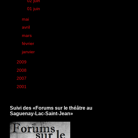
►
02 juin
(1)
►
01 juin
(1)
►
mai
(41)
►
avril
(40)
►
mars
(39)
►
février
(38)
►
janvier
(36)
►
2009
(426)
►
2008
(260)
►
2007
(6)
►
2001
(1)
Suivi des «Forums sur le théâtre au
Saguenay-Lac-Saint-Jean»