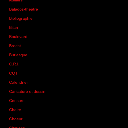
Ateliers
(33)
Balados-théâtre
(5)
Bibliographie
(73)
Bilan
(33)
Boulevard
(1)
Brecht
(4)
Burlesque
(3)
C.R.I.
(35)
CQT
(1)
Calendrier
(256)
Caricature et dessin
(14)
Censure
(50)
Chaire
(8)
Choeur
(1)