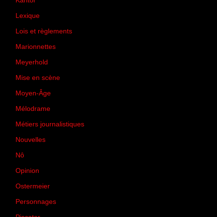
Kantor
(5)
Lexique
(42)
Lois et règlements
(7)
Marionnettes
(2)
Meyerhold
(85)
Mise en scène
(81)
Moyen-Âge
(23)
Mélodrame
(9)
Métiers journalistiques
(67)
Nouvelles
(129)
Nô
(5)
Opinion
(167)
Ostermeier
(16)
Personnages
(11)