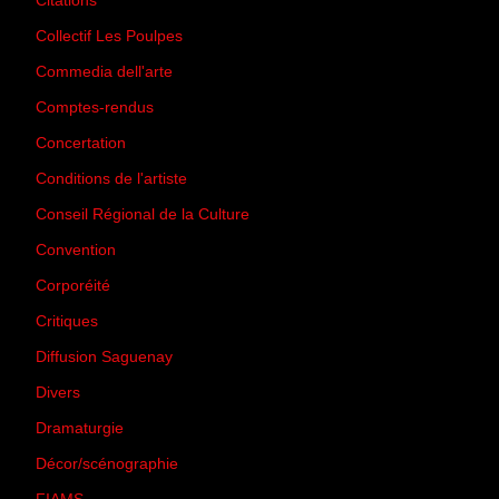
Citations
(205)
Collectif Les Poulpes
(3)
Commedia dell'arte
(8)
Comptes-rendus
(3)
Concertation
(29)
Conditions de l'artiste
(1)
Conseil Régional de la Culture
(6)
Convention
(3)
Corporéité
(5)
Critiques
(151)
Diffusion Saguenay
(4)
Divers
(161)
Dramaturgie
(9)
Décor/scénographie
(8)