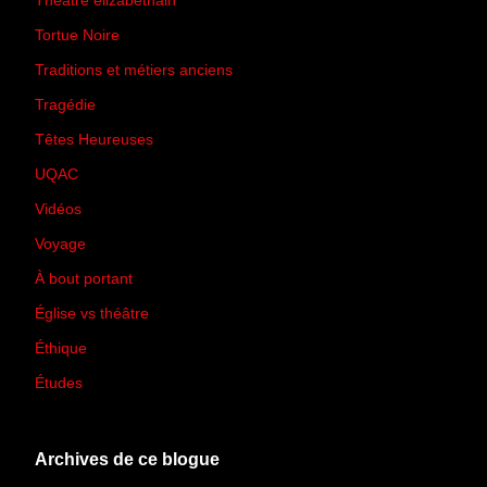
Théâtre élizabéthain
(15)
Tortue Noire
(6)
Traditions et métiers anciens
(90)
Tragédie
(7)
Têtes Heureuses
(30)
UQAC
(44)
Vidéos
(97)
Voyage
(21)
À bout portant
(13)
Église vs théâtre
(66)
Éthique
(7)
Études
(2)
Archives de ce blogue