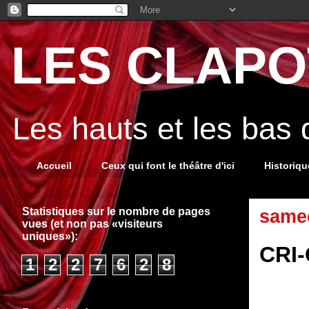
LES CLAPOT
Les hauts et les bas
Accueil
Ceux qui font le théâtre d'ici
Historiq
Statistiques sur le nombre de pages
samed
vues (et non pas «visiteurs
uniques»):
CRI-
1
2
2
7
6
2
8