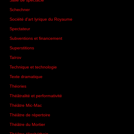
Salle de spectacle
(45)
Schechner
(7)
Société d'art lyrique du Royaume
(26)
Spectateur
(44)
Subventions et financement
(13)
Superstitions
(13)
Taïrov
(7)
Technique et technologie
(24)
Texte dramatique
(61)
Théories
(231)
Théâtralité et performativité
(30)
Théâtre Mic-Mac
(113)
Théâtre de répertoire
(6)
Théâtre du Mortier
(2)