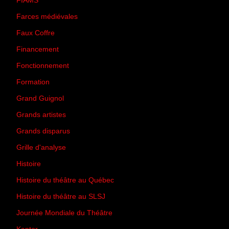
FIAMS
(3)
Farces médiévales
(19)
Faux Coffre
(24)
Financement
(3)
Fonctionnement
(42)
Formation
(27)
Grand Guignol
(20)
Grands artistes
(194)
Grands disparus
(8)
Grille d'analyse
(10)
Histoire
(167)
Histoire du théâtre au Québec
(206)
Histoire du théâtre au SLSJ
(47)
Journée Mondiale du Théâtre
(13)