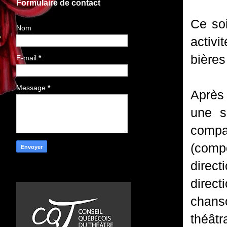
Formulaire de contact
Ce soi
Nom
activi
bières
E-mail
*
Message
*
Après 
une s
compa
(comp
direct
direct
chans
théâtr