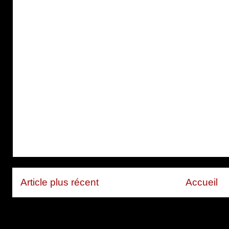
Article plus récent
Accueil
Inscription à :
Publier les com