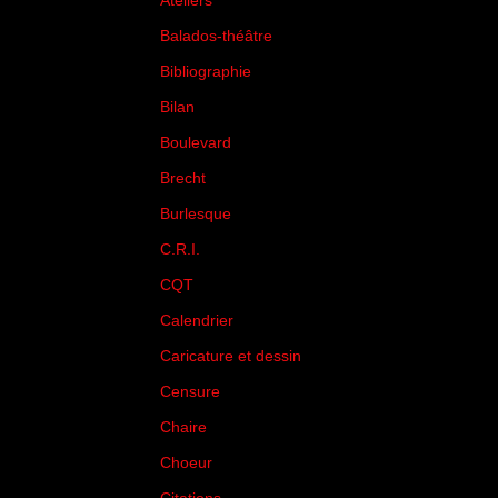
Ateliers
(33)
Balados-théâtre
(5)
Bibliographie
(73)
Bilan
(33)
Boulevard
(1)
Brecht
(4)
Burlesque
(3)
C.R.I.
(35)
CQT
(1)
Calendrier
(256)
Caricature et dessin
(14)
Censure
(50)
Chaire
(8)
Choeur
(1)