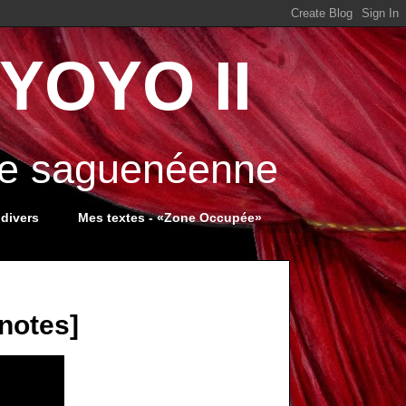
YOYO II
ale saguenéenne
 divers
Mes textes - «Zone Occupée»
notes]