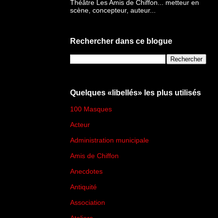
Théâtre Les Amis de Chiffon... metteur en
scène, concepteur, auteur...
Rechercher dans ce blogue
Quelques «libellés» les plus utilisés
100 Masques
(273)
Acteur
(45)
Administration municipale
(13)
Amis de Chiffon
(4)
Anecdotes
(83)
Antiquité
(25)
Association
(2)