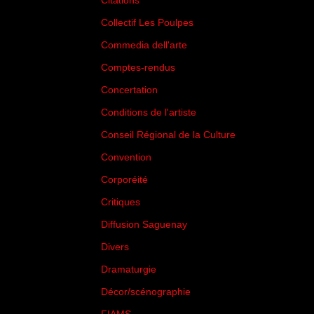
Citations
(205)
Collectif Les Poulpes
(3)
Commedia dell'arte
(8)
Comptes-rendus
(3)
Concertation
(29)
Conditions de l'artiste
(1)
Conseil Régional de la Culture
(6)
Convention
(3)
Corporéité
(5)
Critiques
(151)
Diffusion Saguenay
(4)
Divers
(161)
Dramaturgie
(9)
Décor/scénographie
(8)