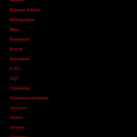
Ateliers
(33)
Balados-théâtre
(5)
Bibliographie
(73)
Bilan
(33)
Boulevard
(1)
Brecht
(4)
Burlesque
(3)
C.R.I.
(35)
CQT
(1)
Calendrier
(256)
Caricature et dessin
(14)
Censure
(50)
Chaire
(8)
Choeur
(1)