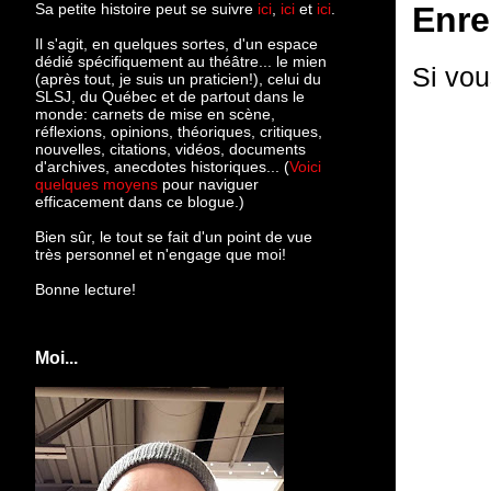
Sa petite histoire peut se suivre
ici
,
ici
et
ici
.
Enre
Il s'agit, en quelques sortes, d'un espace
dédié spécifiquement au théâtre... le mien
Si vou
(après tout, je suis un praticien!), celui du
SLSJ, du Québec et de partout dans le
monde: c
arnets de mise en scène,
réflexions, opinions, théoriques, critiques,
nouvelles, citations, vidéos, documents
d'archives, anecdotes historiques... (
Voici
quelques moyens
pour naviguer
efficacement dans ce blogue.)
Bien sûr, le tout se fait d'un point de vue
très personnel et n'engage que moi!
Bonne lecture!
Moi...