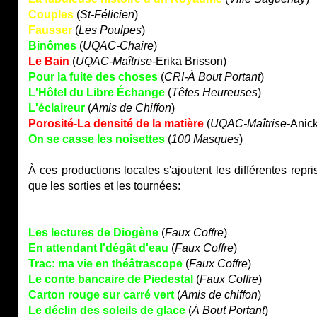
Couples
(
St-Félicien
)
Fausser
(
Les Poulpes
)
Binômes
(
UQAC-Chaire
)
Le Bain
(
UQAC-Maîtrise-
Erika Brisson)
Pour la fuite des choses
(
CRI-À Bout Portant
)
L'Hôtel du Libre Échange
(
Têtes Heureuses
)
L'éclaireur
(
Amis de Chiffon
)
Porosité-La densité de la matière
(
UQAC-Maîtrise-
Anick
On se casse les noisettes
(
100 Masques
)
À ces productions locales s'ajoutent les différentes rep
que les sorties et les tournées:
Les lectures de Diogène
(
Faux Coffre
)
En attendant l'dégât d'eau
(
Faux Coffre
)
Trac: ma vie en théâtrascope
(
Faux Coffre
)
Le conte bancaire de Piedestal
(
Faux Coffre
)
Carton rouge sur carré vert
(
Amis de chiffon
)
Le déclin des soleils de glace
(
À Bout Portant
)