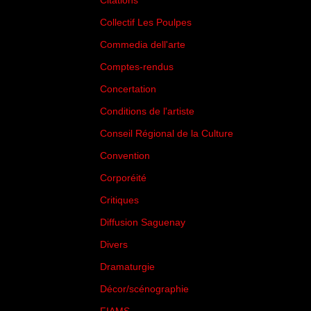
Citations
(205)
Collectif Les Poulpes
(3)
Commedia dell'arte
(8)
Comptes-rendus
(3)
Concertation
(29)
Conditions de l'artiste
(1)
Conseil Régional de la Culture
(6)
Convention
(3)
Corporéité
(5)
Critiques
(151)
Diffusion Saguenay
(4)
Divers
(161)
Dramaturgie
(9)
Décor/scénographie
(8)