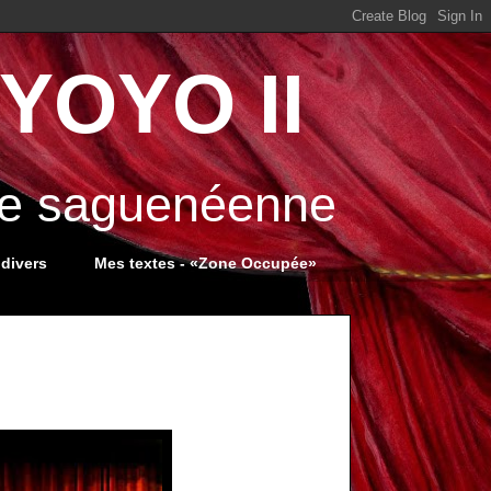
YOYO II
ale saguenéenne
 divers
Mes textes - «Zone Occupée»