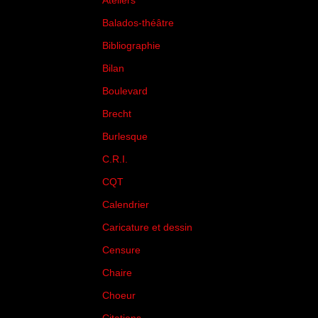
Ateliers
(33)
Balados-théâtre
(5)
Bibliographie
(73)
Bilan
(33)
Boulevard
(1)
Brecht
(4)
Burlesque
(3)
C.R.I.
(35)
CQT
(1)
Calendrier
(256)
Caricature et dessin
(14)
Censure
(50)
Chaire
(8)
Choeur
(1)