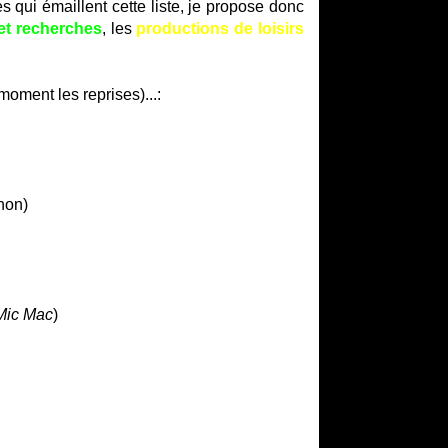
s qui émaillent cette liste, je propose donc
et recherches
, les
productions de loisirs
moment les reprises)...:
non)
Mic Mac
)