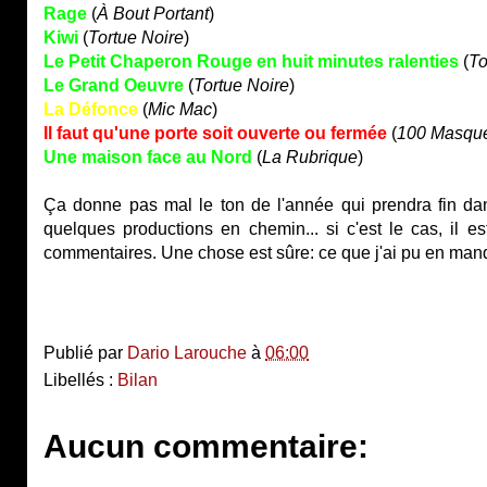
Rage
(
À Bout Portant
)
Kiwi
(
Tortue Noire
)
Le Petit Chaperon Rouge en huit minutes ralenties
(
To
Le Grand Oeuvre
(
Tortue Noire
)
La Défonce
(
Mic Mac
)
Il faut qu'une porte soit ouverte ou fermée
(
100 Masqu
Une maison face au Nord
(
La Rubrique
)
Ça donne pas mal le ton de l'année qui prendra fin dan
quelques productions en chemin... si c'est le cas, il es
commentaires. Une chose est sûre: ce que j'ai pu en manq
Publié par
Dario Larouche
à
06:00
Libellés :
Bilan
Aucun commentaire: