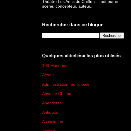
Théâtre Les Amis de Chiffon... metteur en
scène, concepteur, auteur...
Rechercher dans ce blogue
Quelques «libellés» les plus utilisés
100 Masques
(273)
Acteur
(45)
Administration municipale
(13)
Amis de Chiffon
(4)
Anecdotes
(83)
Antiquité
(25)
Association
(2)