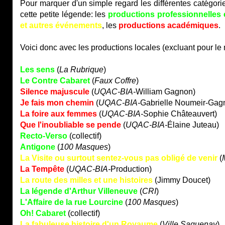
Pour marquer d'un simple regard les différentes catégorie
cette petite légende: les
productions professionnelles
et autres événements
, les
productions académiques
.
Voici donc avec les productions locales (excluant pour le 
Les sens
(
La Rubrique
)
Le Contre Cabaret
(
Faux Coffre
)
Silence majuscule
(
UQAC-BIA-
William Gagnon)
Je fais mon chemin
(
UQAC-BIA-
Gabrielle Noumeir-Gag
La foire aux femmes
(
UQAC-BIA-
Sophie Châteauvert)
Que l'inoubliable se pende
(
UQAC-BIA-
Élaine Juteau)
Recto-Verso
(collectif)
Antigone
(
100 Masques
)
La Visite ou surtout sentez-vous pas obligé de venir
(
La Tempête
(
UQAC-BIA-
Production)
La route des milles et une histoires
(Jimmy Doucet)
La légende d'Arthur Villeneuve
(
CRI
)
L'Affaire de la rue Lourcine
(
100 Masques
)
Oh! Cabaret
(collectif)
La fabuleuse histoire d'un Royaume
(
Ville Saguenay
)