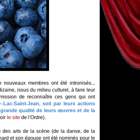
 nouveaux membres ont été intronisés...
aine, issus du milieu culturel, à faire leur
mission de reconnaître ces gens qui ont
–Lac-Saint-Jean, soit par leurs actions
grande qualité de leurs œuvres et de la
oir
le site
de l'Ordre).
 des arts de la scène (de la danse, de la
chard et son épouse ont été nommés pour le