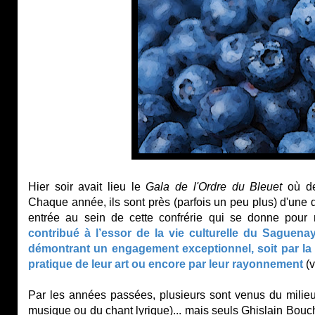
Hier soir avait lieu le
Gala de l'Ordre du Bleuet
où de
Chaque année, ils sont près (parfois un peu plus) d'une diz
entrée au sein de cette confrérie qui se donne pour 
contribué à l’essor de la vie culturelle du Saguenay
démontrant un engagement exceptionnel, soit par la 
pratique de leur art ou encore par leur rayonnement
(v
Par les années passées, plusieurs sont venus du milieu
musique ou du chant lyrique)... mais seuls Ghislain Bou