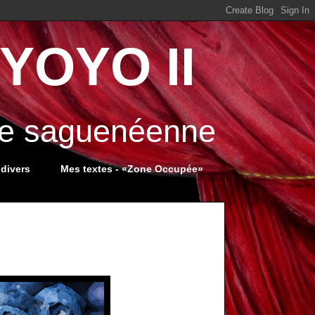
YOYO II
ale saguenéenne
 divers
Mes textes - «Zone Occupée»