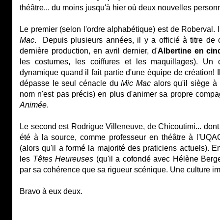
théâtre... du moins jusqu'à hier où deux nouvelles person
Le premier (selon l'ordre alphabétique) est de Roberval. 
Mac
. Depuis plusieurs années, il y a officié à titre d
dernière production, en avril dernier, d'
Albertine en ci
les costumes, les coiffures et les maquillages). Un c
dynamique quand il fait partie d'une équipe de création! 
dépasse le seul cénacle du
Mic Mac
alors qu'il siège à
nom n'est pas précis) en plus d'animer sa propre compag
Animée
.
Le second est Rodrigue Villeneuve, de Chicoutimi... dont le
été à la source, comme professeur en théâtre à l'UQAC, l
(alors qu'il a formé la majorité des praticiens actuels). E
les
Têtes Heureuses
(qu'il a cofondé avec Hélène Berge
par sa cohérence que sa rigueur scénique. Une culture i
Bravo à eux deux.