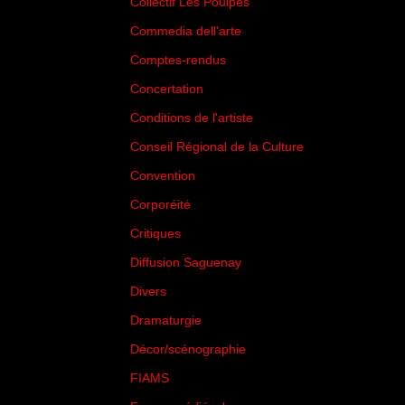
Collectif Les Poulpes
(3)
Commedia dell'arte
(8)
Comptes-rendus
(3)
Concertation
(29)
Conditions de l'artiste
(1)
Conseil Régional de la Culture
(6)
Convention
(3)
Corporéité
(5)
Critiques
(151)
Diffusion Saguenay
(4)
Divers
(161)
Dramaturgie
(9)
Décor/scénographie
(8)
FIAMS
(3)