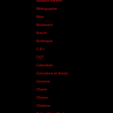
Balados-théâtre
(5)
Bibliographie
(73)
Bilan
(33)
Boulevard
(1)
Brecht
(4)
Burlesque
(3)
C.R.I.
(35)
CQT
(1)
Calendrier
(256)
Caricature et dessin
(14)
Censure
(50)
Chaire
(8)
Choeur
(1)
Citations
(205)