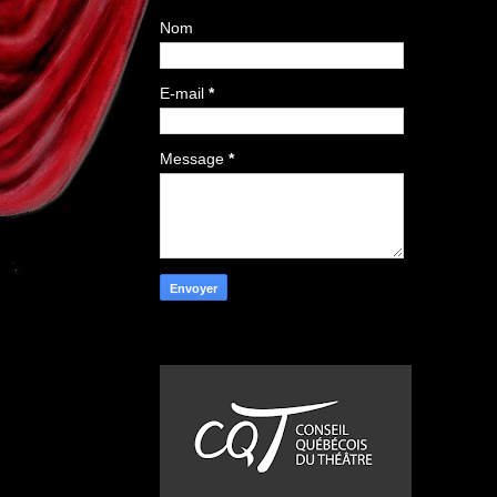
Nom
E-mail
*
Message
*