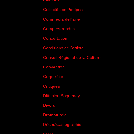
Citations
(205)
Collectif Les Poulpes
(3)
Commedia dell'arte
(8)
Comptes-rendus
(3)
Concertation
(29)
Conditions de l'artiste
(1)
Conseil Régional de la Culture
(6)
Convention
(3)
Corporéité
(5)
Critiques
(151)
Diffusion Saguenay
(4)
Divers
(161)
Dramaturgie
(9)
Décor/scénographie
(8)