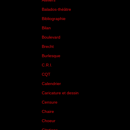
Ateliers
(33)
Balados-théâtre
(5)
Bibliographie
(73)
Bilan
(33)
Boulevard
(1)
Brecht
(4)
Burlesque
(3)
C.R.I.
(35)
CQT
(1)
Calendrier
(256)
Caricature et dessin
(14)
Censure
(50)
Chaire
(8)
Choeur
(1)