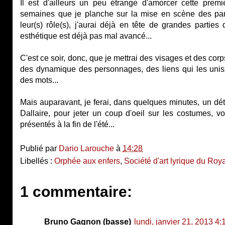
Il est d'ailleurs un peu étrange d'amorcer cette premi
semaines que je planche sur la mise en scène des partie
leur(s) rôle(s), j'aurai déjà en tête de grandes parties
esthétique est déjà pas mal avancé...
C'est ce soir, donc, que je mettrai des visages et des co
des dynamique des personnages, des liens qui les unissen
des mots...
Mais auparavant, je ferai, dans quelques minutes, un déto
Dallaire, pour jeter un coup d'oeil sur les costumes, vo
présentés à la fin de l'été...
Publié par
Dario Larouche
à
14:28
Libellés :
Orphée aux enfers
,
Société d'art lyrique du Ro
1 commentaire:
Bruno Gagnon (basse)
lundi, janvier 21, 2013 4