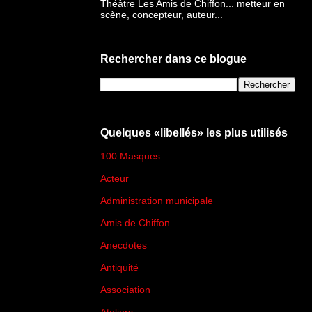
Théâtre Les Amis de Chiffon... metteur en
scène, concepteur, auteur...
Rechercher dans ce blogue
Quelques «libellés» les plus utilisés
100 Masques
(273)
Acteur
(45)
Administration municipale
(13)
Amis de Chiffon
(4)
Anecdotes
(83)
Antiquité
(25)
Association
(2)