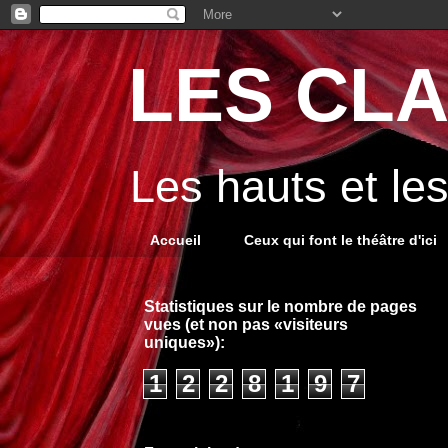
LES CLA
Les hauts et le
Accueil
Ceux qui font le théâtre d'ici
Statistiques sur le nombre de pages
vues (et non pas «visiteurs
uniques»):
1
2
2
8
1
9
7