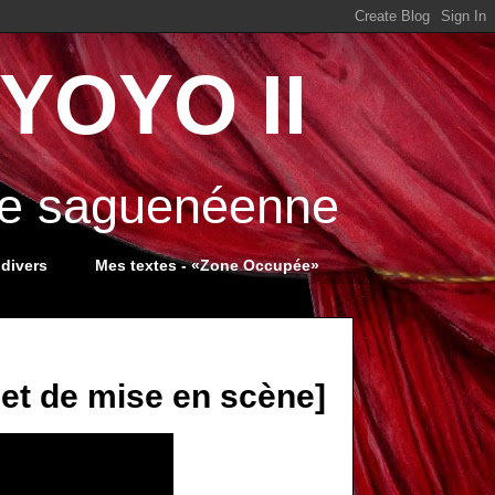
YOYO II
ale saguenéenne
 divers
Mes textes - «Zone Occupée»
net de mise en scène]