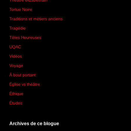
Théâtre élizabéthain
(15)
Tortue Noire
(6)
Traditions et métiers anciens
(90)
Tragédie
(7)
Têtes Heureuses
(30)
UQAC
(44)
Vidéos
(97)
Voyage
(21)
À bout portant
(13)
Église vs théâtre
(66)
Éthique
(7)
Études
(2)
Archives de ce blogue