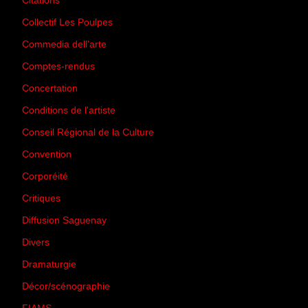
Citations
(205)
Collectif Les Poulpes
(3)
Commedia dell'arte
(8)
Comptes-rendus
(3)
Concertation
(29)
Conditions de l'artiste
(1)
Conseil Régional de la Culture
(6)
Convention
(3)
Corporéité
(5)
Critiques
(151)
Diffusion Saguenay
(4)
Divers
(161)
Dramaturgie
(9)
Décor/scénographie
(8)