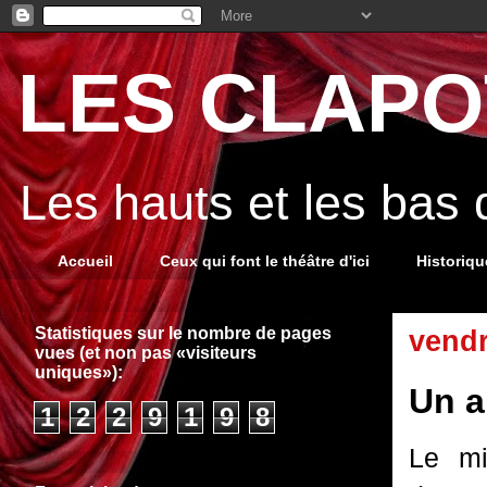
LES CLAPOT
Les hauts et les bas
Accueil
Ceux qui font le théâtre d'ici
Historiq
Statistiques sur le nombre de pages
vendr
vues (et non pas «visiteurs
uniques»):
Un a
1
2
2
9
1
9
8
Le mi