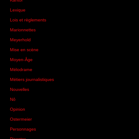
Kantor
(5)
Lexique
(42)
Lois et règlements
(7)
Marionnettes
(2)
Meyerhold
(85)
Mise en scène
(81)
Moyen-Âge
(23)
Mélodrame
(9)
Métiers journalistiques
(67)
Nouvelles
(129)
Nô
(5)
Opinion
(167)
Ostermeier
(16)
Personnages
(11)