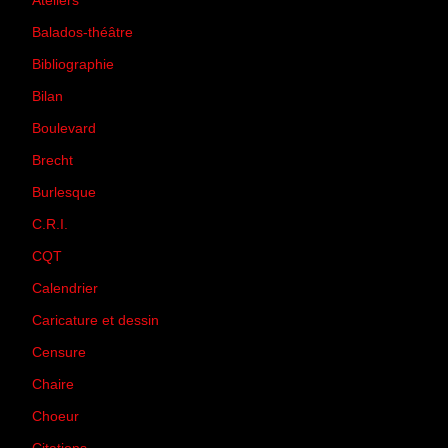
Ateliers
(33)
Balados-théâtre
(5)
Bibliographie
(73)
Bilan
(33)
Boulevard
(1)
Brecht
(4)
Burlesque
(3)
C.R.I.
(35)
CQT
(1)
Calendrier
(256)
Caricature et dessin
(14)
Censure
(50)
Chaire
(8)
Choeur
(1)