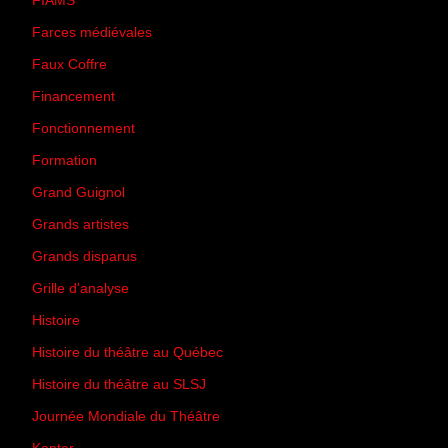
FIAMS
(3)
Farces médiévales
(19)
Faux Coffre
(24)
Financement
(3)
Fonctionnement
(42)
Formation
(27)
Grand Guignol
(20)
Grands artistes
(194)
Grands disparus
(8)
Grille d'analyse
(10)
Histoire
(167)
Histoire du théâtre au Québec
(206)
Histoire du théâtre au SLSJ
(47)
Journée Mondiale du Théâtre
(13)