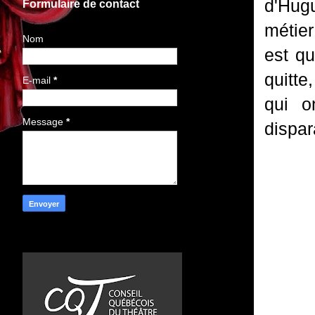
d'Hug
Formulaire de contact
métie
Nom
est q
quitte
E-mail
*
qui o
Message
*
dispar