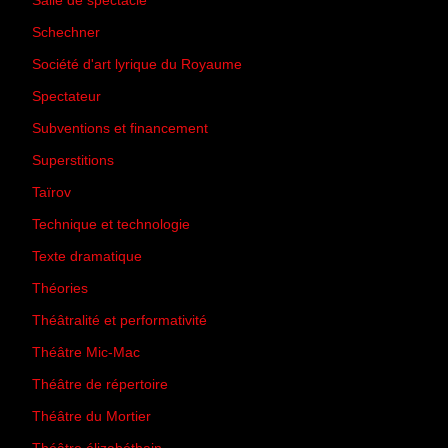
Salle de spectacle
(45)
Schechner
(7)
Société d'art lyrique du Royaume
(26)
Spectateur
(44)
Subventions et financement
(13)
Superstitions
(13)
Taïrov
(7)
Technique et technologie
(24)
Texte dramatique
(61)
Théories
(231)
Théâtralité et performativité
(30)
Théâtre Mic-Mac
(113)
Théâtre de répertoire
(6)
Théâtre du Mortier
(2)