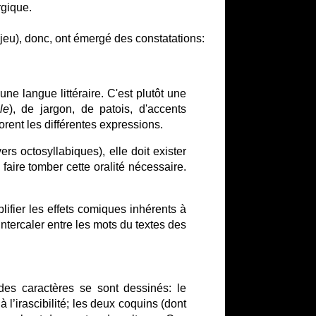
rgique.
de jeu), donc, ont émergé des constatations:
ne langue littéraire. C'est plutôt une
le
), de jargon, de patois, d'accents
orent les différentes expressions.
ers octosyllabiques), elle doit exister
aire tomber cette oralité nécessaire.
ifier les effets comiques inhérents à
'intercaler entre les mots du textes des
des caractères se sont dessinés: le
 l’irascibilité; les deux coquins (dont