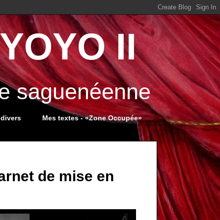
YOYO II
ale saguenéenne
 divers
Mes textes - «Zone Occupée»
arnet de mise en