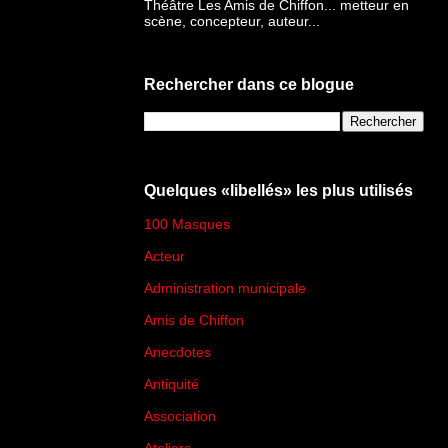
Théâtre Les Amis de Chiffon... metteur en
scène, concepteur, auteur...
Rechercher dans ce blogue
Quelques «libellés» les plus utilisés
100 Masques
(273)
Acteur
(45)
Administration municipale
(13)
Amis de Chiffon
(4)
Anecdotes
(83)
Antiquité
(25)
Association
(2)