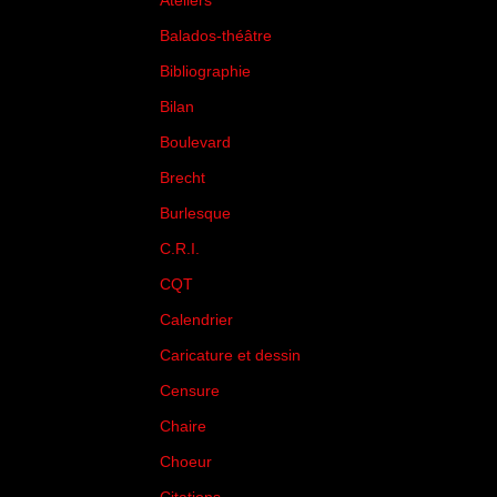
Ateliers
(33)
Balados-théâtre
(5)
Bibliographie
(73)
Bilan
(33)
Boulevard
(1)
Brecht
(4)
Burlesque
(3)
C.R.I.
(35)
CQT
(1)
Calendrier
(256)
Caricature et dessin
(14)
Censure
(50)
Chaire
(8)
Choeur
(1)