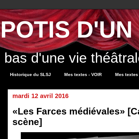
POTIS D'UN 
s bas d'une vie théâtr
Historique du SLSJ
Mes textes - VOIR
Mes textes
mardi 12 avril 2016
«Les Farces médiévales» [C
scène]