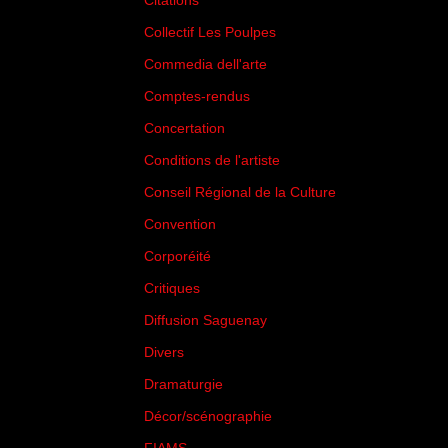
Citations
(205)
Collectif Les Poulpes
(3)
Commedia dell'arte
(8)
Comptes-rendus
(3)
Concertation
(29)
Conditions de l'artiste
(1)
Conseil Régional de la Culture
(6)
Convention
(3)
Corporéité
(5)
Critiques
(151)
Diffusion Saguenay
(4)
Divers
(161)
Dramaturgie
(9)
Décor/scénographie
(8)