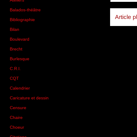
Ateliers
(33)
Balados-théâtre
(5)
Article 
Bibliographie
(73)
Bilan
(33)
Boulevard
(1)
Brecht
(4)
Burlesque
(3)
C.R.I.
(35)
CQT
(1)
Calendrier
(256)
Caricature et dessin
(14)
Censure
(50)
Chaire
(8)
Choeur
(1)