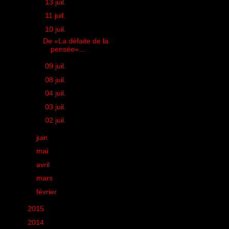
►
13 juil.
(1)
►
11 juil.
(1)
▼
10 juil.
(1)
De «La défaite de la
pensée»...
►
09 juil.
(1)
►
08 juil.
(1)
►
04 juil.
(1)
►
03 juil.
(1)
►
02 juil.
(1)
►
juin
(25)
►
mai
(32)
►
avril
(25)
►
mars
(24)
►
février
(14)
►
2015
(11)
►
2014
(131)