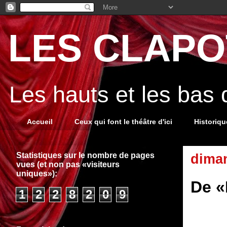
LES CLAPOT
Les hauts et les bas
Accueil
Ceux qui font le théâtre d'ici
Historiq
Statistiques sur le nombre de pages
diman
vues (et non pas «visiteurs
uniques»):
De «
1
2
2
8
2
0
9