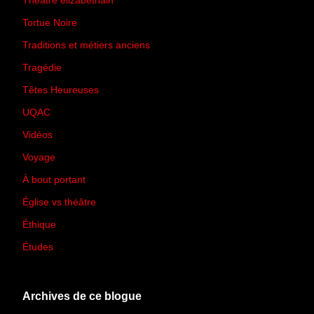
Théâtre élizabéthain
(15)
Tortue Noire
(6)
Traditions et métiers anciens
(90)
Tragédie
(7)
Têtes Heureuses
(30)
UQAC
(44)
Vidéos
(97)
Voyage
(21)
À bout portant
(13)
Église vs théâtre
(66)
Éthique
(7)
Études
(2)
Archives de ce blogue