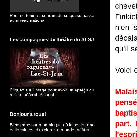
cheve
Finkie
Pour se tenir au courant de ce qui se passe
au niveau national.
n'en 
décala
Les compagnies de théâtre du SLSJ
qu'il 
Voici 
Malais
Cliquez sur l'image pour avoir un aperçu du
milieu théâtral régional.
pensé
bapti
Bonjour à tous!
part.
Bienvenue sur mon blogue
où la seule ligne
éditoriale est d'explorer le monde théâtral!
l'espr