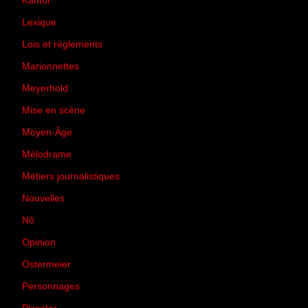
Kantor
(5)
Lexique
(42)
Lois et règlements
(7)
Marionnettes
(2)
Meyerhold
(85)
Mise en scène
(81)
Moyen-Âge
(23)
Mélodrame
(9)
Métiers journalistiques
(67)
Nouvelles
(129)
Nô
(5)
Opinion
(167)
Ostermeier
(16)
Personnages
(11)