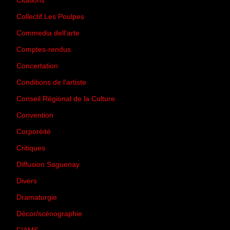
Citations
(205)
Collectif Les Poulpes
(3)
Commedia dell'arte
(8)
Comptes-rendus
(3)
Concertation
(29)
Conditions de l'artiste
(1)
Conseil Régional de la Culture
(6)
Convention
(3)
Corporéité
(5)
Critiques
(151)
Diffusion Saguenay
(4)
Divers
(161)
Dramaturgie
(9)
Décor/scénographie
(8)