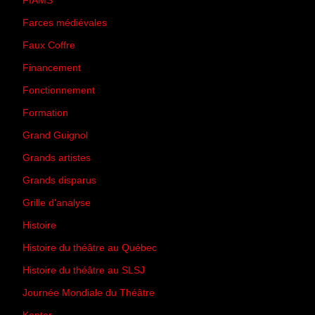
FIAMS
(3)
Farces médiévales
(19)
Faux Coffre
(24)
Financement
(3)
Fonctionnement
(42)
Formation
(27)
Grand Guignol
(20)
Grands artistes
(194)
Grands disparus
(8)
Grille d'analyse
(10)
Histoire
(167)
Histoire du théâtre au Québec
(206)
Histoire du théâtre au SLSJ
(47)
Journée Mondiale du Théâtre
(13)