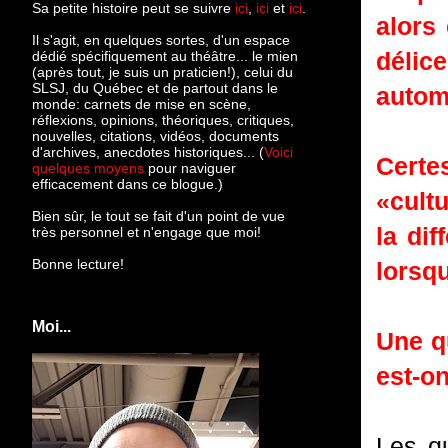
Sa petite histoire peut se suivre
ici
,
ici
et
ici
.
alors
Il s'agit, en quelques sortes, d'un espace
délice
dédié spécifiquement au théâtre... le mien
(après tout, je suis un praticien!), celui du
SLSJ, du Québec et de partout dans le
autom
monde: c
arnets de mise en scène,
réflexions, opinions, théoriques, critiques,
nouvelles, citations, vidéos, documents
d'archives, anecdotes historiques... (
Voici
Certes
quelques moyens
pour naviguer
efficacement dans ce blogue.)
«cult
Bien sûr, le tout se fait d'un point de vue
la di
très personnel et n'engage que moi!
Bonne lecture!
lorsq
Moi...
Une q
est-on
Les q