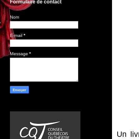
Formulaire de contact
Nom
E-mail
*
Message
*
Un li