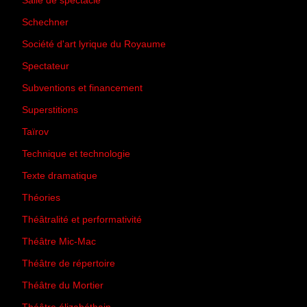
Salle de spectacle
(45)
Schechner
(7)
Société d'art lyrique du Royaume
(26)
Spectateur
(44)
Subventions et financement
(13)
Superstitions
(13)
Taïrov
(7)
Technique et technologie
(24)
Texte dramatique
(61)
Théories
(231)
Théâtralité et performativité
(30)
Théâtre Mic-Mac
(113)
Théâtre de répertoire
(6)
Théâtre du Mortier
(2)