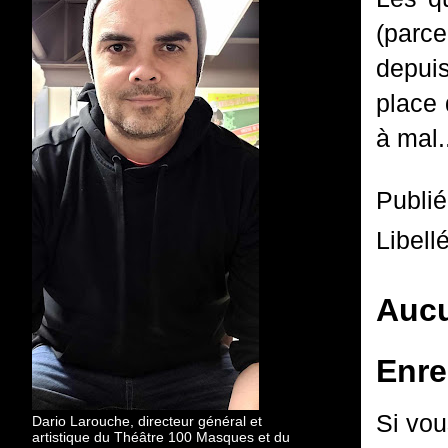
(parce
depui
place 
à mal.
Publi
Libell
Aucu
Enre
Si vou
Dario Larouche, directeur général et
artistique du Théâtre 100 Masques et du