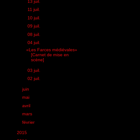
►
13 juil.
(1)
►
11 juil.
(1)
►
10 juil.
(1)
►
09 juil.
(1)
►
08 juil.
(1)
▼
04 juil.
(1)
«Les Farces médiévales»
[Carnet de mise en
scène]
►
03 juil.
(1)
►
02 juil.
(1)
►
juin
(25)
►
mai
(32)
►
avril
(25)
►
mars
(24)
►
février
(14)
►
2015
(11)