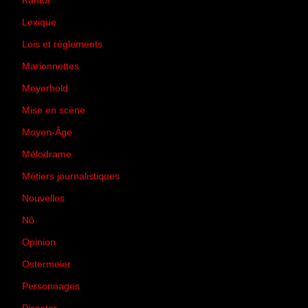
Kantor
(5)
Lexique
(42)
Lois et règlements
(7)
Marionnettes
(2)
Meyerhold
(85)
Mise en scène
(81)
Moyen-Âge
(23)
Mélodrame
(9)
Métiers journalistiques
(67)
Nouvelles
(129)
Nô
(5)
Opinion
(167)
Ostermeier
(16)
Personnages
(11)