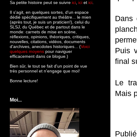
Sa petite histoire peut se suivre
ici
,
ici
et
ici
.
Il s'agit, en quelques sortes, d'un espace
Dans c
dédié spécifiquement au théâtre... le mien
(après tout, je suis un praticien!), celui du
SLSJ, du Québec et de partout dans le
planc
monde: c
arnets de mise en scène,
réflexions, opinions, théoriques, critiques,
perme
nouvelles, citations, vidéos, documents
d'archives, anecdotes historiques... (
Voici
Puis 
quelques moyens
pour naviguer
efficacement dans ce blogue.)
final 
Bien sûr, le tout se fait d'un point de vue
très personnel et n'engage que moi!
Bonne lecture!
Le tr
Mais p
Moi...
Publi