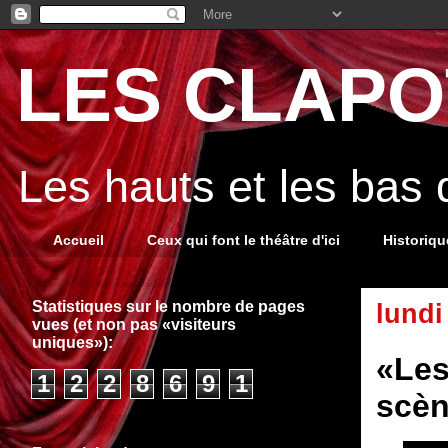
LES CLAPOT
Les hauts et les bas
Accueil
Ceux qui font le théâtre d'ici
Historiq
Statistiques sur le nombre de pages
lundi 
vues (et non pas «visiteurs
uniques»):
«Les
1
2
2
8
6
9
1
scèn