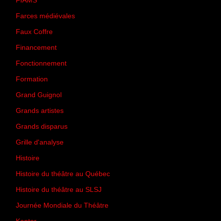
FIAMS
(3)
Farces médiévales
(19)
Faux Coffre
(24)
Financement
(3)
Fonctionnement
(42)
Formation
(27)
Grand Guignol
(20)
Grands artistes
(194)
Grands disparus
(8)
Grille d'analyse
(10)
Histoire
(167)
Histoire du théâtre au Québec
(206)
Histoire du théâtre au SLSJ
(47)
Journée Mondiale du Théâtre
(13)