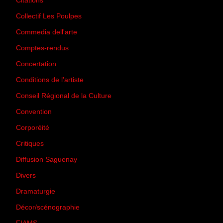
Citations
(205)
Collectif Les Poulpes
(3)
Commedia dell'arte
(8)
Comptes-rendus
(3)
Concertation
(29)
Conditions de l'artiste
(1)
Conseil Régional de la Culture
(6)
Convention
(3)
Corporéité
(5)
Critiques
(151)
Diffusion Saguenay
(4)
Divers
(161)
Dramaturgie
(9)
Décor/scénographie
(8)