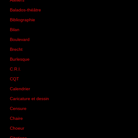
Ateliers
(33)
Balados-théâtre
(5)
Bibliographie
(73)
Bilan
(33)
Boulevard
(1)
Brecht
(4)
Burlesque
(3)
C.R.I.
(35)
CQT
(1)
Calendrier
(256)
Caricature et dessin
(14)
Censure
(50)
Chaire
(8)
Choeur
(1)