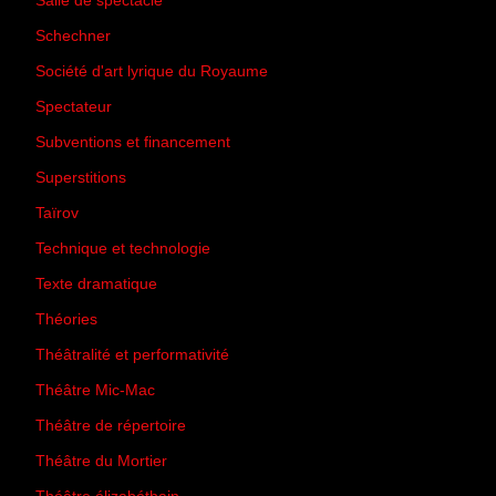
Salle de spectacle
(45)
Schechner
(7)
Société d'art lyrique du Royaume
(26)
Spectateur
(44)
Subventions et financement
(13)
Superstitions
(13)
Taïrov
(7)
Technique et technologie
(24)
Texte dramatique
(61)
Théories
(231)
Théâtralité et performativité
(30)
Théâtre Mic-Mac
(113)
Théâtre de répertoire
(6)
Théâtre du Mortier
(2)