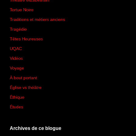
Théâtre élizabéthain
(15)
Tortue Noire
(6)
Traditions et métiers anciens
(90)
Tragédie
(7)
Têtes Heureuses
(30)
UQAC
(44)
Vidéos
(97)
Voyage
(21)
À bout portant
(13)
Église vs théâtre
(66)
Éthique
(7)
Études
(2)
Archives de ce blogue