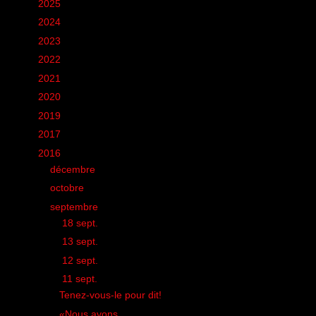
►
2025
(6)
►
2024
(60)
►
2023
(16)
►
2022
(75)
►
2021
(149)
►
2020
(231)
►
2019
(12)
►
2017
(1)
▼
2016
(155)
►
décembre
(3)
►
octobre
(1)
▼
septembre
(10)
►
18 sept.
(1)
►
13 sept.
(1)
►
12 sept.
(1)
▼
11 sept.
(2)
Tenez-vous-le pour dit!
«Nous avons