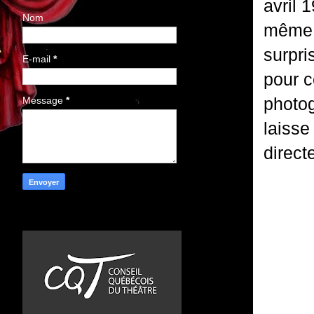
avril 1
Nom
même t
surpri
E-mail
*
pour c
photog
Message
*
laisse
directe