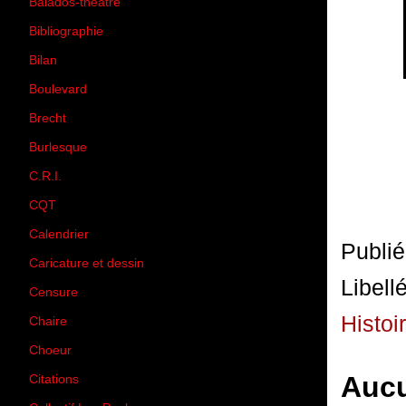
Balados-théâtre
(5)
Bibliographie
(73)
Bilan
(33)
Boulevard
(1)
Brecht
(4)
Burlesque
(3)
C.R.I.
(35)
CQT
(1)
Calendrier
(256)
Publi
Caricature et dessin
(14)
Libell
Censure
(50)
Histoi
Chaire
(8)
Choeur
(1)
Aucu
Citations
(205)