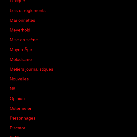
Lexique
(42)
Lois et règlements
(7)
Marionnettes
(2)
Meyerhold
(85)
Mise en scène
(81)
Moyen-Âge
(23)
Mélodrame
(9)
Métiers journalistiques
(67)
Nouvelles
(129)
Nô
(5)
Opinion
(167)
Ostermeier
(16)
Personnages
(11)
Piscator
(2)