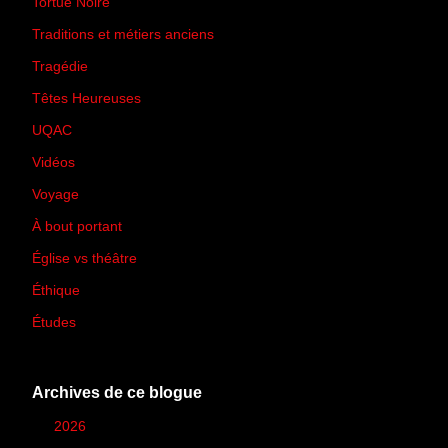
Tortue Noire
(6)
Traditions et métiers anciens
(90)
Tragédie
(7)
Têtes Heureuses
(30)
UQAC
(44)
Vidéos
(97)
Voyage
(21)
À bout portant
(13)
Église vs théâtre
(66)
Éthique
(7)
Études
(2)
Archives de ce blogue
►
2026
(12)