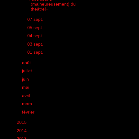
(malheureusement) du
théâtre!»
►
07 sept.
(1)
►
05 sept.
(1)
►
04 sept.
(1)
►
03 sept.
(1)
►
01 sept.
(1)
►
août
(11)
►
juillet
(10)
►
juin
(25)
►
mai
(32)
►
avril
(25)
►
mars
(24)
►
février
(14)
►
2015
(11)
►
2014
(131)
►
2013
(248)