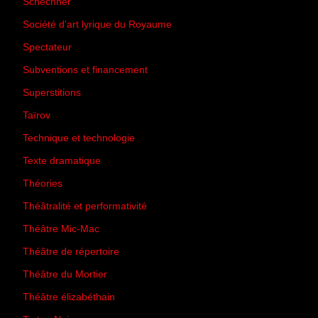
Schechner
(7)
Société d'art lyrique du Royaume
(26)
Spectateur
(44)
Subventions et financement
(13)
Superstitions
(13)
Taïrov
(7)
Technique et technologie
(24)
Texte dramatique
(61)
Théories
(231)
Théâtralité et performativité
(30)
Théâtre Mic-Mac
(113)
Théâtre de répertoire
(6)
Théâtre du Mortier
(2)
Théâtre élizabéthain
(15)