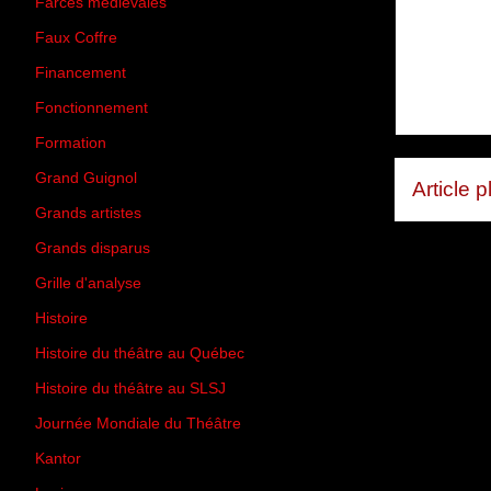
Farces médiévales
(19)
Faux Coffre
(24)
Financement
(3)
Fonctionnement
(42)
Formation
(27)
Grand Guignol
(20)
Article 
Grands artistes
(194)
Grands disparus
(8)
Grille d'analyse
(10)
Histoire
(167)
Histoire du théâtre au Québec
(206)
Histoire du théâtre au SLSJ
(47)
Journée Mondiale du Théâtre
(13)
Kantor
(5)