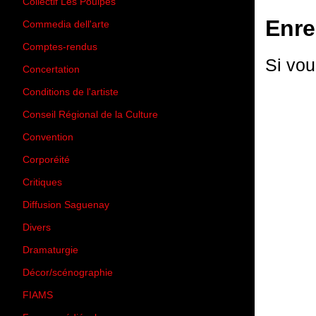
Collectif Les Poulpes
(3)
Enre
Commedia dell'arte
(8)
Comptes-rendus
(3)
Si vou
Concertation
(29)
Conditions de l'artiste
(1)
Conseil Régional de la Culture
(6)
Convention
(3)
Corporéité
(5)
Critiques
(151)
Diffusion Saguenay
(4)
Divers
(161)
Dramaturgie
(9)
Décor/scénographie
(8)
FIAMS
(3)