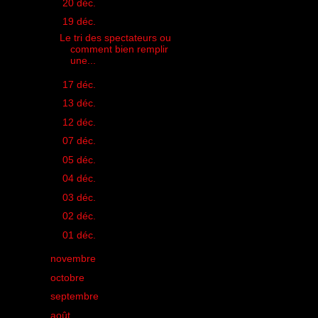
►
20 déc.
(1)
▼
19 déc.
(1)
Le tri des spectateurs ou
comment bien remplir
une...
►
17 déc.
(1)
►
13 déc.
(1)
►
12 déc.
(1)
►
07 déc.
(1)
►
05 déc.
(1)
►
04 déc.
(1)
►
03 déc.
(1)
►
02 déc.
(1)
►
01 déc.
(1)
►
novembre
(9)
►
octobre
(15)
►
septembre
(12)
►
août
(19)