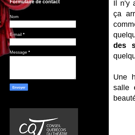
Il n'y
Formulaire de contact
ça ar
Nom
comme 
quelq
E-mail
*
des s
Message
*
quelqu
Une h
salle
beauté