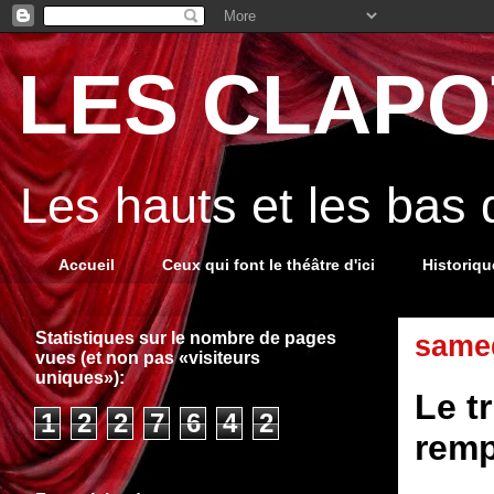
LES CLAPOT
Les hauts et les bas
Accueil
Ceux qui font le théâtre d'ici
Historiq
Statistiques sur le nombre de pages
same
vues (et non pas «visiteurs
uniques»):
Le t
1
2
2
7
6
4
2
remp