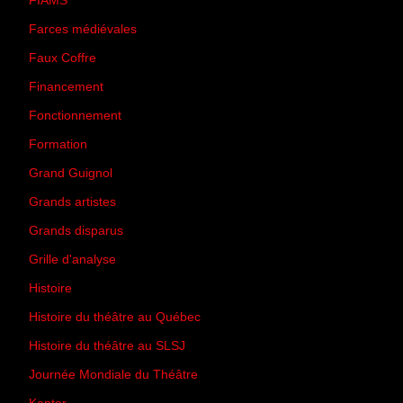
FIAMS
(3)
Farces médiévales
(19)
Faux Coffre
(24)
Financement
(3)
Fonctionnement
(42)
Formation
(27)
Grand Guignol
(20)
Grands artistes
(194)
Grands disparus
(8)
Grille d'analyse
(10)
Histoire
(167)
Histoire du théâtre au Québec
(206)
Histoire du théâtre au SLSJ
(47)
Journée Mondiale du Théâtre
(13)