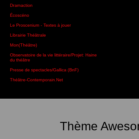
Dramaction
Écoscéno
Le Proscenium - Textes à jouer
Librairie Théâtrale
Mon(Théâtre)
Observatoire de la vie littéraire/Projet: Haine
du théâtre
Presse de spectacles/Gallica (BnF)
Théâtre-Contemporain.Net
Thème Awesom