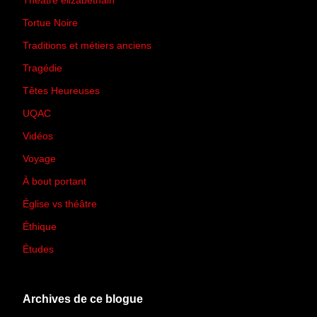
Théâtre élizabéthain
(15)
Tortue Noire
(6)
Traditions et métiers anciens
(90)
Tragédie
(7)
Têtes Heureuses
(30)
UQAC
(44)
Vidéos
(97)
Voyage
(21)
À bout portant
(13)
Église vs théâtre
(66)
Éthique
(7)
Études
(2)
Archives de ce blogue