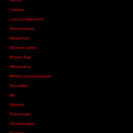
Kantor
(5)
Lexique
(42)
Lois et règlements
(7)
Marionnettes
(2)
Meyerhold
(85)
Mise en scène
(81)
Moyen-Âge
(23)
Mélodrame
(9)
Métiers journalistiques
(67)
Nouvelles
(129)
Nô
(5)
Opinion
(167)
Ostermeier
(16)
Personnages
(11)