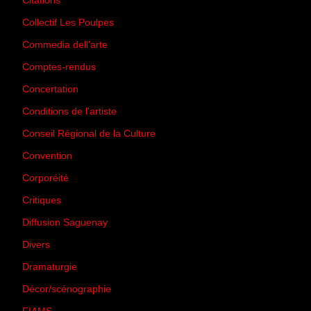
Citations
(205)
Collectif Les Poulpes
(3)
Commedia dell'arte
(8)
Comptes-rendus
(3)
Concertation
(29)
Conditions de l'artiste
(1)
Conseil Régional de la Culture
(6)
Convention
(3)
Corporéité
(5)
Critiques
(151)
Diffusion Saguenay
(4)
Divers
(161)
Dramaturgie
(9)
Décor/scénographie
(8)