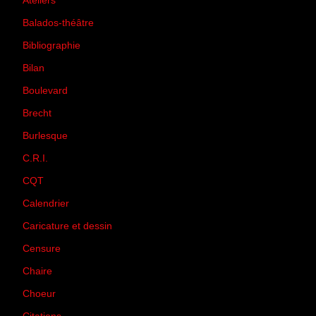
Ateliers
(33)
Balados-théâtre
(5)
Bibliographie
(73)
Bilan
(33)
Boulevard
(1)
Brecht
(4)
Burlesque
(3)
C.R.I.
(35)
CQT
(1)
Calendrier
(256)
Caricature et dessin
(14)
Censure
(50)
Chaire
(8)
Choeur
(1)