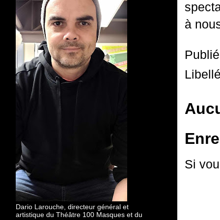
specta
à nous
Publi
Libell
Aucu
Enre
Si vou
Dario Larouche, directeur général et
artistique du Théâtre 100 Masques et du