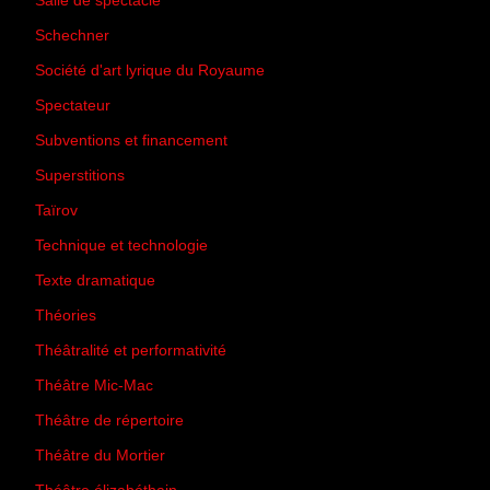
Salle de spectacle
(45)
Schechner
(7)
Société d'art lyrique du Royaume
(26)
Spectateur
(44)
Subventions et financement
(13)
Superstitions
(13)
Taïrov
(7)
Technique et technologie
(24)
Texte dramatique
(61)
Théories
(231)
Théâtralité et performativité
(30)
Théâtre Mic-Mac
(113)
Théâtre de répertoire
(6)
Théâtre du Mortier
(2)