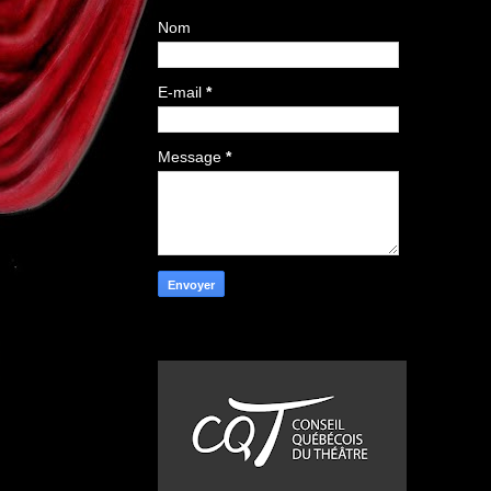
Nom
E-mail
*
Message
*