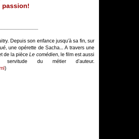
e passion!
______________
try. Depuis son enfance jusqu'à sa fin, sur
qué
, une opérette de Sacha... A travers une
t de la pièce
Le comédien
, le film est aussi
ervitude du métier d'auteur.
tml
)