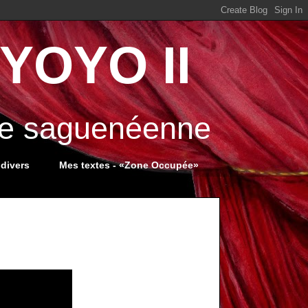
YOYO II
ale saguenéenne
 divers
Mes textes - «Zone Occupée»