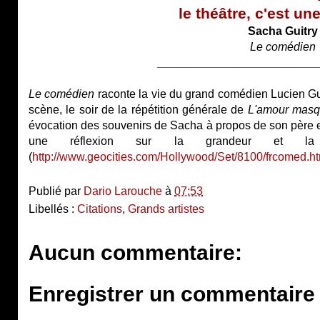
le théâtre, c'est un
Sacha Guitry
Le comédien
_________________________
Le comédien
raconte la vie du grand comédien Lucien Gui
scène, le soir de la répétition générale de
L'amour mas
évocation des souvenirs de Sacha à propos de son père e
une réflexion sur la grandeur et la s
(
http://www.geocities.com/Hollywood/Set/8100/frcomed.h
Publié par
Dario Larouche
à
07:53
Libellés :
Citations
,
Grands artistes
Aucun commentaire:
Enregistrer un commentaire