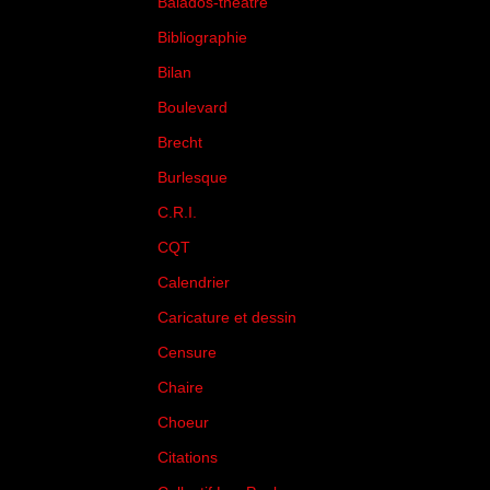
Balados-théâtre
(5)
Bibliographie
(73)
Bilan
(33)
Boulevard
(1)
Brecht
(4)
Burlesque
(3)
C.R.I.
(35)
CQT
(1)
Calendrier
(256)
Caricature et dessin
(14)
Censure
(50)
Chaire
(8)
Choeur
(1)
Citations
(205)