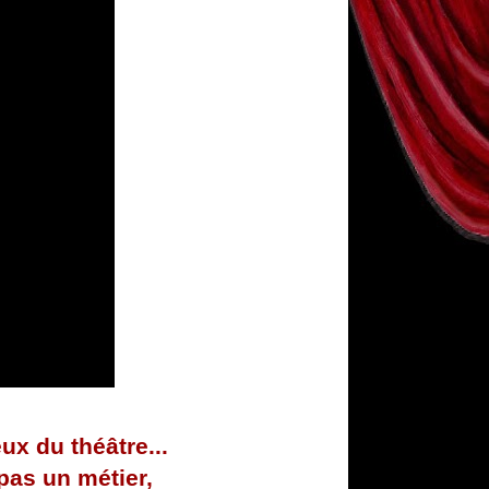
ux du théâtre...
 pas un métier,