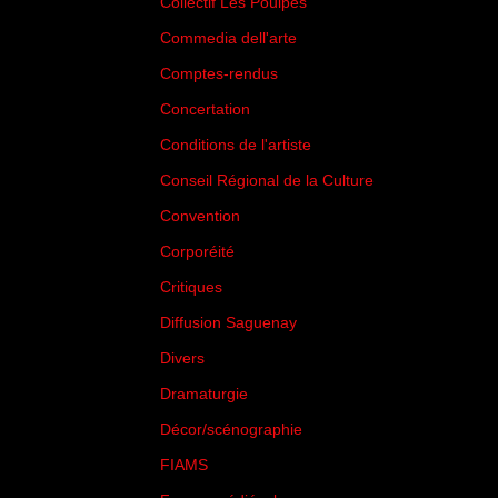
Collectif Les Poulpes
(3)
Commedia dell'arte
(8)
Comptes-rendus
(3)
Concertation
(29)
Conditions de l'artiste
(1)
Conseil Régional de la Culture
(6)
Convention
(3)
Corporéité
(5)
Critiques
(151)
Diffusion Saguenay
(4)
Divers
(161)
Dramaturgie
(9)
Décor/scénographie
(8)
FIAMS
(3)