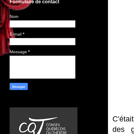
Formulaire de contact
Nom
E-mail
*
Message
*
C'étai
des g