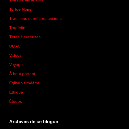
Théâtre élizabéthain
(15)
Tortue Noire
(6)
Traditions et métiers anciens
(90)
Tragédie
(7)
Têtes Heureuses
(30)
UQAC
(44)
Vidéos
(97)
Voyage
(21)
À bout portant
(13)
Église vs théâtre
(66)
Éthique
(7)
Études
(2)
Archives de ce blogue