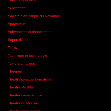
Salle de spectacle
(45)
Schechner
(7)
Société d'art lyrique du Royaume
(26)
Spectateur
(44)
Subventions et financement
(13)
Superstitions
(13)
Taïrov
(7)
Technique et technologie
(24)
Texte dramatique
(61)
Théories
(231)
Théâtralité et performativité
(30)
Théâtre Mic-Mac
(113)
Théâtre de répertoire
(6)
Théâtre du Mortier
(2)