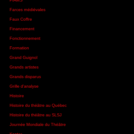
FIAMS
(3)
Farces médiévales
(19)
Faux Coffre
(24)
Financement
(3)
Fonctionnement
(42)
Formation
(27)
Grand Guignol
(20)
Grands artistes
(194)
Grands disparus
(8)
Grille d'analyse
(10)
Histoire
(167)
Histoire du théâtre au Québec
(206)
Histoire du théâtre au SLSJ
(47)
Journée Mondiale du Théâtre
(13)