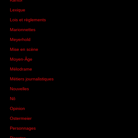
Kantor
(5)
Lexique
(42)
Lois et règlements
(7)
Marionnettes
(2)
Meyerhold
(85)
Mise en scène
(81)
Moyen-Âge
(23)
Mélodrame
(9)
Métiers journalistiques
(67)
Nouvelles
(129)
Nô
(5)
Opinion
(167)
Ostermeier
(16)
Personnages
(11)