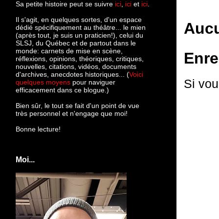
Sa petite histoire peut se suivre
ici
,
ici
et
ici
.
Il s'agit, en quelques sortes, d'un espace
Aucu
dédié spécifiquement au théâtre... le mien
(après tout, je suis un praticien!), celui du
SLSJ, du Québec et de partout dans le
monde: c
arnets de mise en scène,
Enre
réflexions, opinions, théoriques, critiques,
nouvelles, citations, vidéos, documents
d'archives, anecdotes historiques... (
Voici
Si vou
quelques moyens
pour naviguer
efficacement dans ce blogue.)
Bien sûr, le tout se fait d'un point de vue
très personnel et n'engage que moi!
Bonne lecture!
Moi...