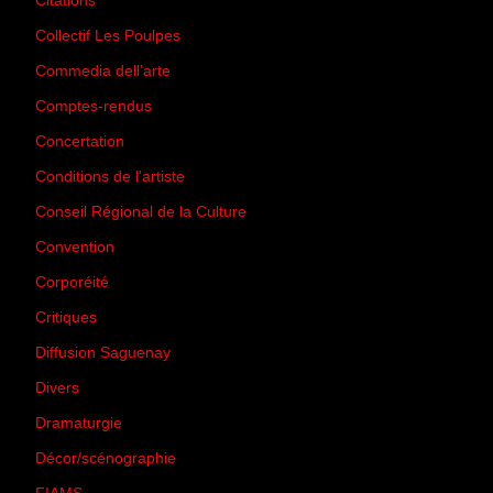
Citations
(205)
Collectif Les Poulpes
(3)
Commedia dell'arte
(8)
Comptes-rendus
(3)
Concertation
(29)
Conditions de l'artiste
(1)
Conseil Régional de la Culture
(6)
Convention
(3)
Corporéité
(5)
Critiques
(151)
Diffusion Saguenay
(4)
Divers
(161)
Dramaturgie
(9)
Décor/scénographie
(8)