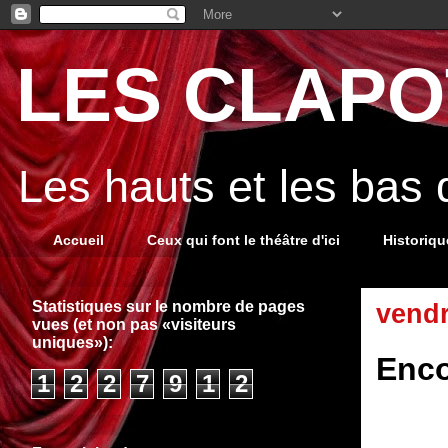
LES CLAPOT
Les hauts et les bas
Accueil
Ceux qui font le théâtre d'ici
Historiq
Statistiques sur le nombre de pages
vendr
vues (et non pas «visiteurs
uniques»):
Enco
1
2
2
7
9
1
2