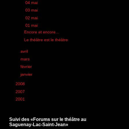
►
04 mai
(1)
►
03 mai
(1)
►
02 mai
(1)
▼
01 mai
(2)
Encore et encore...
Le théâtre est le théâtre
►
avril
(38)
►
mars
(50)
►
février
(44)
►
janvier
(26)
►
2008
(260)
►
2007
(6)
►
2001
(1)
Suivi des «Forums sur le théâtre au
Saguenay-Lac-Saint-Jean»