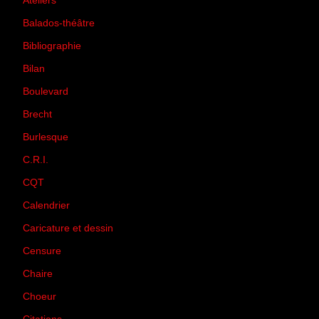
Ateliers
(33)
Balados-théâtre
(5)
Bibliographie
(73)
Bilan
(33)
Boulevard
(1)
Brecht
(4)
Burlesque
(3)
C.R.I.
(35)
CQT
(1)
Calendrier
(256)
Caricature et dessin
(14)
Censure
(50)
Chaire
(8)
Choeur
(1)