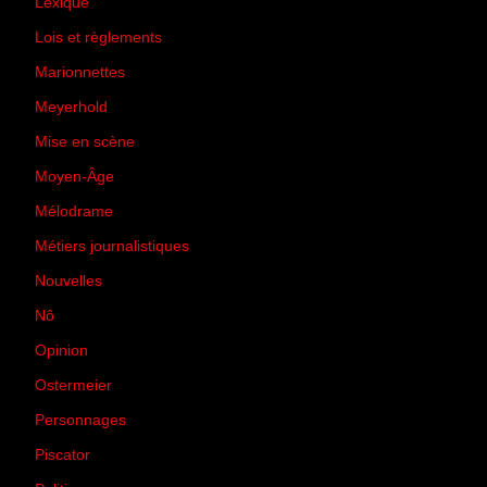
Lexique
(42)
Lois et règlements
(7)
Marionnettes
(2)
Meyerhold
(85)
Mise en scène
(81)
Moyen-Âge
(23)
Mélodrame
(9)
Métiers journalistiques
(67)
Nouvelles
(129)
Nô
(5)
Opinion
(167)
Ostermeier
(16)
Personnages
(11)
Piscator
(2)