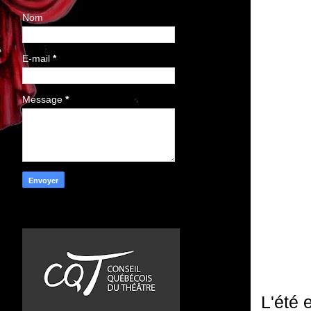
Nom
E-mail
*
Message
*
L'été 