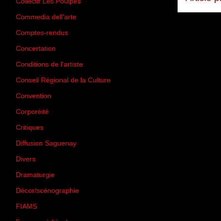
Collectif Les Poulpes
(3)
Commedia dell'arte
(8)
Comptes-rendus
(3)
Concertation
(29)
Conditions de l'artiste
(1)
Conseil Régional de la Culture
(6)
Convention
(3)
Corporéité
(5)
Critiques
(151)
Diffusion Saguenay
(4)
Divers
(161)
Dramaturgie
(9)
Décor/scénographie
(8)
FIAMS
(3)