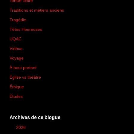
Tortue Noire
(6)
Traditions et métiers anciens
(90)
Tragédie
(7)
Têtes Heureuses
(30)
UQAC
(44)
Vidéos
(97)
Voyage
(21)
À bout portant
(13)
Église vs théâtre
(66)
Éthique
(7)
Études
(2)
Archives de ce blogue
►
2026
(12)