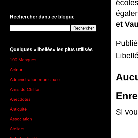
école
égale
Rechercher dans ce blogue
et Vau
Publi
Quelques «libellés» les plus utilisés
Libell
100 Masques
(273)
Acteur
(45)
Aucu
Administration municipale
(13)
Amis de Chiffon
(4)
Enre
Anecdotes
(83)
Antiquité
(25)
Si vou
Association
(2)
Ateliers
(33)