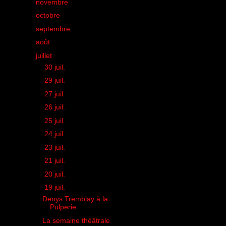
►
novembre
(32)
►
octobre
(35)
►
septembre
(42)
►
août
(21)
▼
juillet
(28)
►
30 juil.
(2)
►
29 juil.
(1)
►
27 juil.
(1)
►
26 juil.
(1)
►
25 juil.
(1)
►
24 juil.
(2)
►
23 juil.
(1)
►
21 juil.
(1)
►
20 juil.
(1)
▼
19 juil.
(2)
Denys Tremblay à la
Pulperie
La semaine théâtrale