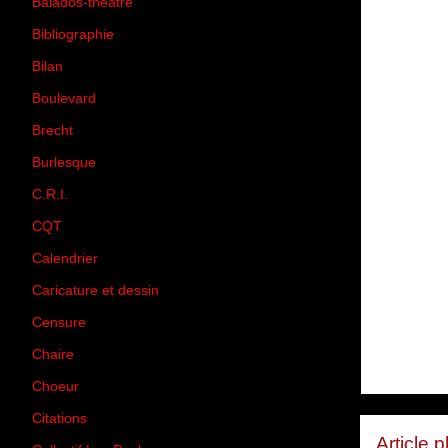
Balados-théâtre
(5)
Bibliographie
(73)
Bilan
(33)
Boulevard
(1)
Brecht
(4)
Burlesque
(3)
C.R.I.
(35)
CQT
(1)
Calendrier
(256)
Caricature et dessin
(14)
Censure
(50)
Chaire
(8)
Choeur
(1)
Citations
(205)
Article 