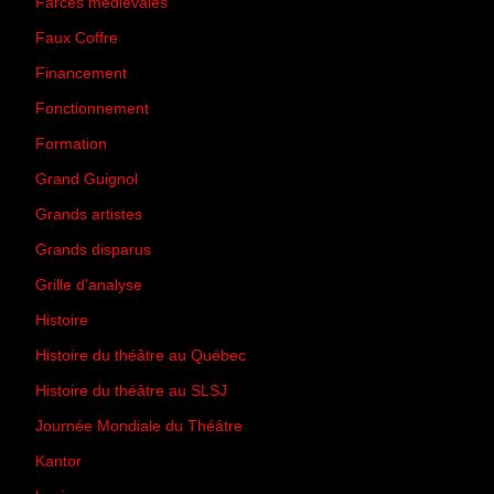
Farces médiévales
(19)
Faux Coffre
(24)
Financement
(3)
Fonctionnement
(42)
Formation
(27)
Grand Guignol
(20)
Grands artistes
(194)
Grands disparus
(8)
Grille d'analyse
(10)
Histoire
(167)
Histoire du théâtre au Québec
(206)
Histoire du théâtre au SLSJ
(47)
Journée Mondiale du Théâtre
(13)
Kantor
(5)