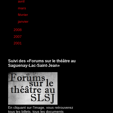
►
avril
(38)
►
mars
(50)
►
février
(44)
►
janvier
(26)
►
2008
(260)
►
2007
(6)
►
2001
(1)
Suivi des «Forums sur le théâtre au
Saguenay-Lac-Saint-Jean»
En cliquant sur l'image, vous retrouverez
tous les billets, tous les documents