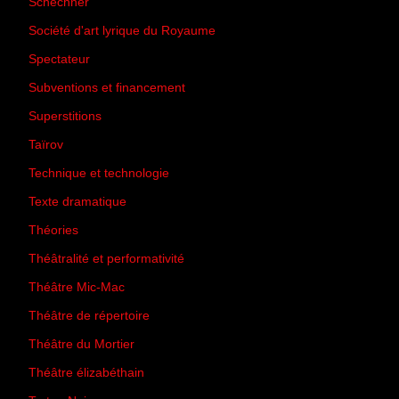
Schechner
(7)
Société d'art lyrique du Royaume
(26)
Spectateur
(44)
Subventions et financement
(13)
Superstitions
(13)
Taïrov
(7)
Technique et technologie
(24)
Texte dramatique
(61)
Théories
(231)
Théâtralité et performativité
(30)
Théâtre Mic-Mac
(113)
Théâtre de répertoire
(6)
Théâtre du Mortier
(2)
Théâtre élizabéthain
(15)