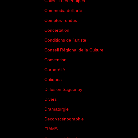
Collectif Les Poulpes
(3)
Commedia dell'arte
(8)
Comptes-rendus
(3)
Concertation
(29)
Conditions de l'artiste
(1)
Conseil Régional de la Culture
(6)
Convention
(3)
Corporéité
(5)
Critiques
(151)
Diffusion Saguenay
(4)
Divers
(161)
Dramaturgie
(9)
Décor/scénographie
(8)
FIAMS
(3)