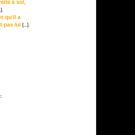
ntité à soi,
,
.]
n qu'il a
st pas lui
.
[...]
: