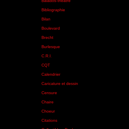
Balados-théâtre
(5)
Bibliographie
(73)
Bilan
(33)
Boulevard
(1)
Brecht
(4)
Burlesque
(3)
C.R.I.
(35)
CQT
(1)
Calendrier
(256)
Caricature et dessin
(14)
Censure
(50)
Chaire
(8)
Choeur
(1)
Citations
(205)