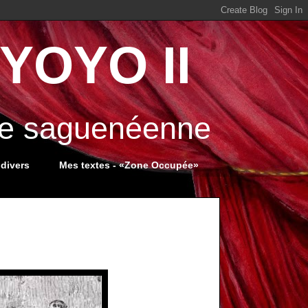
YOYO II
ale saguenéenne
 divers
Mes textes - «Zone Occupée»