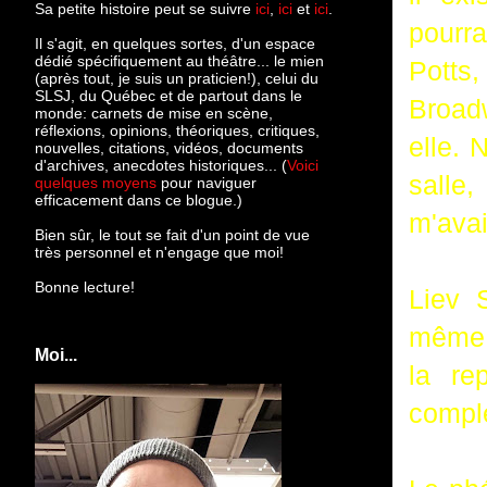
Sa petite histoire peut se suivre
ici
,
ici
et
ici
.
pourra
Il s'agit, en quelques sortes, d'un espace
dédié spécifiquement au théâtre... le mien
Potts
(après tout, je suis un praticien!), celui du
SLSJ, du Québec et de partout dans le
Broad
monde: c
arnets de mise en scène,
réflexions, opinions, théoriques, critiques,
elle. 
nouvelles, citations, vidéos, documents
d'archives, anecdotes historiques... (
Voici
salle,
quelques moyens
pour naviguer
efficacement dans ce blogue.)
m'avai
Bien sûr, le tout se fait d'un point de vue
très personnel et n'engage que moi!
Bonne lecture!
Liev 
même 
Moi...
la re
complè