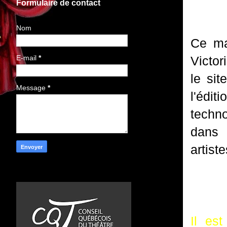
Formulaire de contact
Nom
Ce mat
Victor
E-mail
*
le si
Message
*
l'édit
techno
dans 
artist
Il es