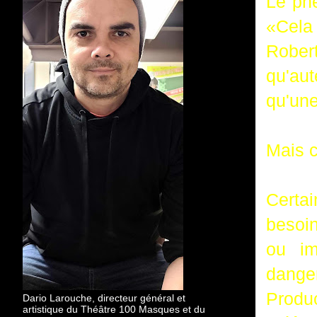
Le ph
«Cela
Robert
qu'aut
qu'une
Mais 
Certa
besoin
ou im
dange
Produ
Dario Larouche, directeur général et
artistique du Théâtre 100 Masques et du