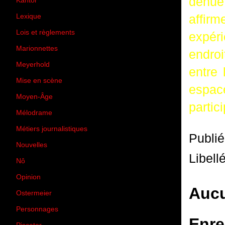
dénué 
Kantor
(5)
affirm
Lexique
(42)
Lois et règlements
(7)
expér
Marionnettes
(2)
endroi
Meyerhold
(85)
entre 
Mise en scène
(81)
espac
Moyen-Âge
(23)
partic
Mélodrame
(9)
Métiers journalistiques
(67)
Publi
Nouvelles
(129)
Libell
Nô
(5)
Opinion
(167)
Aucu
Ostermeier
(16)
Personnages
(11)
Enre