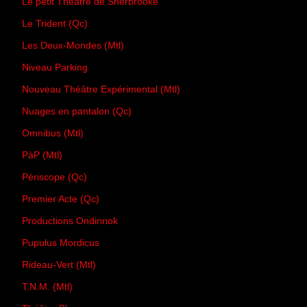
Le petit Théâtre de Sherbrooke
Le Trident (Qc)
Les Deux-Mondes (Mtl)
Niveau Parking
Nouveau Théâtre Expérimental (Mtl)
Nuages en pantalon (Qc)
Omnibus (Mtl)
PàP (Mtl)
Périscope (Qc)
Premier Acte (Qc)
Productions Ondinnok
Pupulus Mordicus
Rideau-Vert (Mtl)
T.N.M. (Mtl)