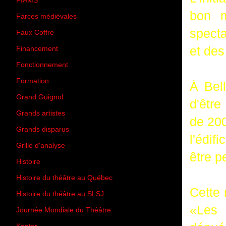
FIAMS
(3)
bon m
Farces médiévales
(19)
specta
Faux Coffre
(24)
et des
Financement
(3)
Fonctionnement
(42)
Formation
(27)
À Bel
Grand Guignol
(20)
d'être
Grands artistes
(194)
de 200
Grands disparus
(8)
l'édif
Grille d'analyse
(10)
être p
Histoire
(167)
Histoire du théâtre au Québec
(206)
Cette 
Histoire du théâtre au SLSJ
(47)
«Les 
Journée Mondiale du Théâtre
(13)