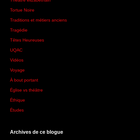
Théâtre élizabéthain
(15)
Tortue Noire
(6)
Traditions et métiers anciens
(90)
Tragédie
(7)
Têtes Heureuses
(30)
UQAC
(44)
Vidéos
(97)
Voyage
(21)
À bout portant
(13)
Église vs théâtre
(66)
Éthique
(7)
Études
(2)
Archives de ce blogue