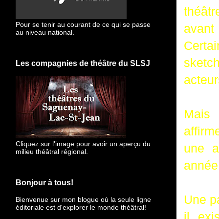
théâtr
Pour se tenir au courant de ce qui se passe
avant 
au niveau national.
Certa
sketc
Les compagnies de théâtre du SLSJ
acteur
Mais 
affirm
Cliquez sur l'image pour avoir un aperçu du
une a
milieu théâtral régional.
année
Bonjour à tous!
Une pa
Bienvenue sur mon blogue
où la seule ligne
éditoriale est d'explorer le monde théâtral!
il ex