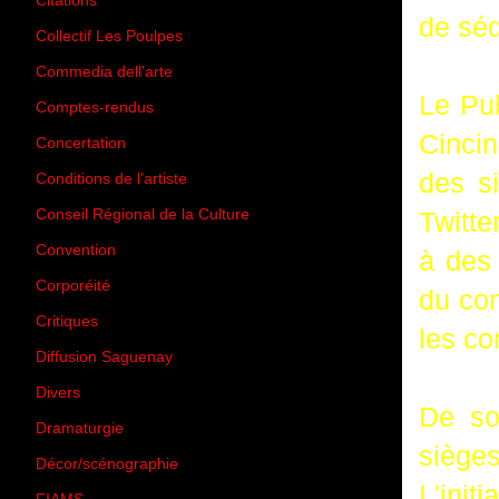
Citations
(205)
de séd
Collectif Les Poulpes
(3)
Commedia dell'arte
(8)
Le Pu
Comptes-rendus
(3)
Cincin
Concertation
(29)
des si
Conditions de l'artiste
(1)
Conseil Régional de la Culture
(6)
Twitte
Convention
(3)
à des 
Corporéité
(5)
du con
Critiques
(151)
les co
Diffusion Saguenay
(4)
Divers
(161)
De so
Dramaturgie
(9)
siège
Décor/scénographie
(8)
L'init