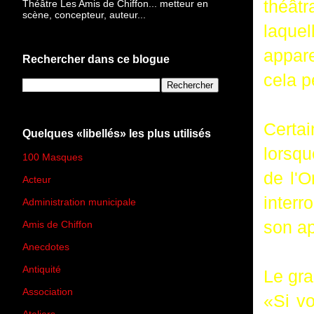
théâtr
Théâtre Les Amis de Chiffon... metteur en
scène, concepteur, auteur...
laque
appare
Rechercher dans ce blogue
cela p
Certai
Quelques «libellés» les plus utilisés
lorsqu
100 Masques
(273)
de l'O
Acteur
(45)
interr
Administration municipale
(13)
son ap
Amis de Chiffon
(4)
Anecdotes
(83)
Antiquité
(25)
Le gra
Association
(2)
«Si v