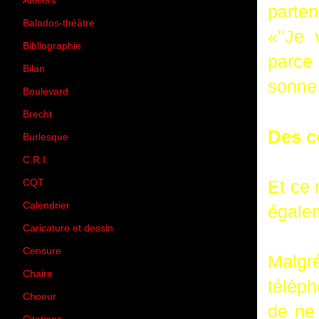
Ateliers
(33)
parten
Balados-théâtre
(5)
«''Je 
Bibliographie
(73)
parce
Bilan
(33)
sonne
Boulevard
(1)
Brecht
(4)
Des c
Burlesque
(3)
C.R.I.
(35)
Et ce 
CQT
(1)
Calendrier
(256)
égalem
Caricature et dessin
(14)
Censure
(50)
Malgré
Chaire
(8)
téléph
Choeur
(1)
de ne 