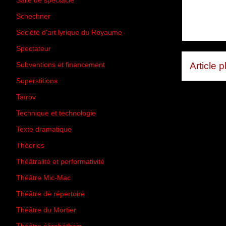
Salle de spectacle
(45)
Schechner
(7)
Société d'art lyrique du Royaume
(26)
Spectateur
(44)
Article 
Subventions et financement
(13)
Superstitions
(13)
Taïrov
(7)
Technique et technologie
(24)
Texte dramatique
(61)
Théories
(231)
Théâtralité et performativité
(30)
Théâtre Mic-Mac
(113)
Théâtre de répertoire
(6)
Théâtre du Mortier
(2)