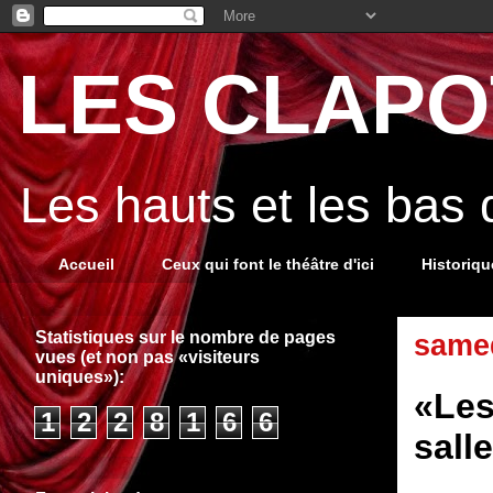
LES CLAPOT
Les hauts et les bas
Accueil
Ceux qui font le théâtre d'ici
Historiq
Statistiques sur le nombre de pages
samed
vues (et non pas «visiteurs
uniques»):
«Les
1
2
2
8
1
6
6
sall