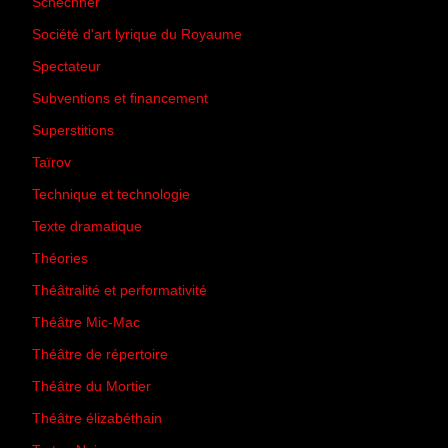
Schechner
(7)
Société d'art lyrique du Royaume
(26)
Spectateur
(44)
Subventions et financement
(13)
Superstitions
(13)
Taïrov
(7)
Technique et technologie
(24)
Texte dramatique
(61)
Théories
(231)
Théâtralité et performativité
(30)
Théâtre Mic-Mac
(113)
Théâtre de répertoire
(6)
Théâtre du Mortier
(2)
Théâtre élizabéthain
(15)