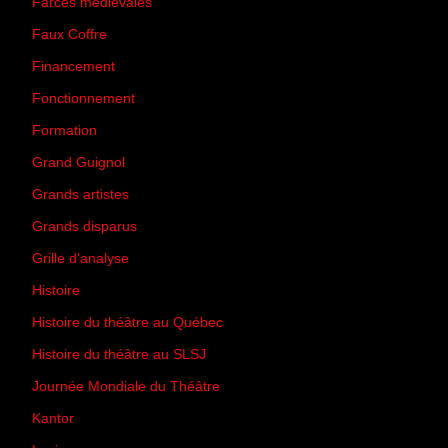
Farces médiévales
(19)
Faux Coffre
(24)
Financement
(3)
Fonctionnement
(42)
Formation
(27)
Grand Guignol
(20)
Grands artistes
(194)
Grands disparus
(8)
Grille d'analyse
(10)
Histoire
(167)
Histoire du théâtre au Québec
(206)
Histoire du théâtre au SLSJ
(47)
Journée Mondiale du Théâtre
(13)
Kantor
(5)