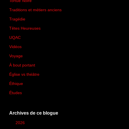
Tortue Noire
(6)
Traditions et métiers anciens
(90)
Tragédie
(7)
Têtes Heureuses
(30)
UQAC
(44)
Vidéos
(97)
Voyage
(21)
À bout portant
(13)
Église vs théâtre
(66)
Éthique
(7)
Études
(2)
Archives de ce blogue
►
2026
(12)