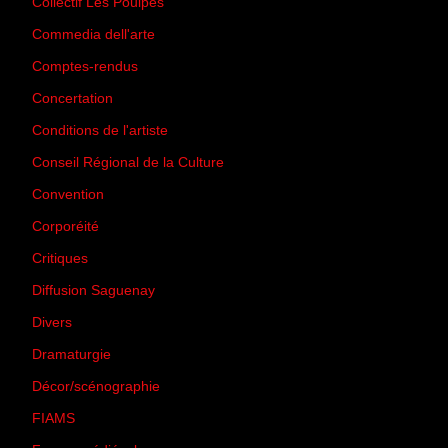
Collectif Les Poulpes
(3)
Commedia dell'arte
(8)
Comptes-rendus
(3)
Concertation
(29)
Conditions de l'artiste
(1)
Conseil Régional de la Culture
(6)
Convention
(3)
Corporéité
(5)
Critiques
(151)
Diffusion Saguenay
(4)
Divers
(161)
Dramaturgie
(9)
Décor/scénographie
(8)
FIAMS
(3)