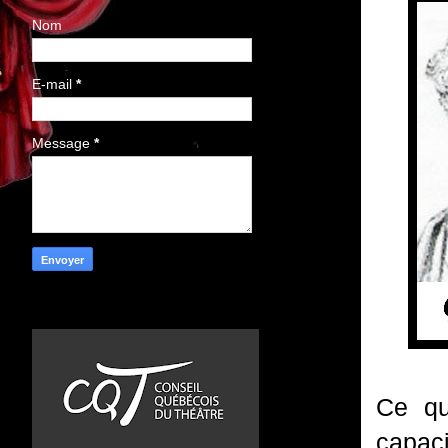
Nom
E-mail
*
Message
*
Ce qu
capaci