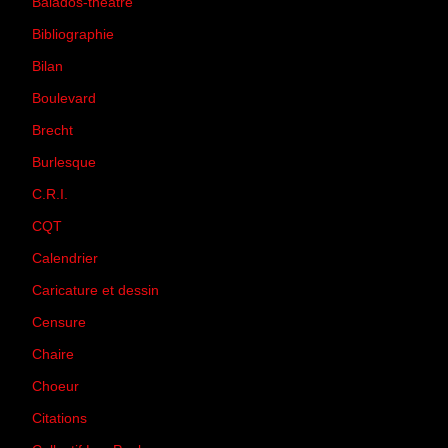
Balados-théâtre
(5)
Bibliographie
(73)
Bilan
(33)
Boulevard
(1)
Brecht
(4)
Burlesque
(3)
C.R.I.
(35)
CQT
(1)
Calendrier
(256)
Caricature et dessin
(14)
Censure
(50)
Chaire
(8)
Choeur
(1)
Citations
(205)