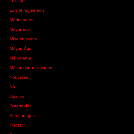
Lexique
(42)
Lois et règlements
(7)
Marionnettes
(2)
Meyerhold
(85)
Mise en scène
(81)
Moyen-Âge
(23)
Mélodrame
(9)
Métiers journalistiques
(67)
Nouvelles
(129)
Nô
(5)
Opinion
(167)
Ostermeier
(16)
Personnages
(11)
Piscator
(2)