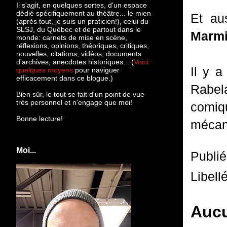
Il s'agit, en quelques sortes, d'un espace
dédié spécifiquement au théâtre... le mien
Et aus
(après tout, je suis un praticien!), celui du
SLSJ, du Québec et de partout dans le
Marm
monde: c
arnets de mise en scène,
réflexions, opinions, théoriques, critiques,
nouvelles, citations, vidéos, documents
d'archives, anecdotes historiques... (
Voici
Il y a
quelques moyens
pour naviguer
efficacement dans ce blogue.)
Rabela
Bien sûr, le tout se fait d'un point de vue
très personnel et n'engage que moi!
comiqu
Bonne lecture!
mécan
Moi...
Publi
Libell
Aucu