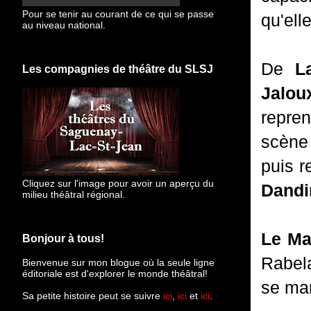
Pour se tenir au courant de ce qui se passe
qu'elle
au niveau national.
De
La
Les compagnies de théâtre du SLSJ
Jalou
repre
scène
puis 
Cliquez sur l'image pour avoir un aperçu du
Dandi
milieu théâtral régional.
Le Ma
Bonjour à tous!
Rabela
Bienvenue sur mon blogue
où la seule ligne
éditoriale est d'explorer le monde théâtral!
se mar
Sa petite histoire peut se suivre
ici
,
ici
et
ici
.