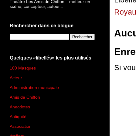
Théâtre Les Amis de Chiffon... metteur en
scène, concepteur, auteur...
Roya
Rechercher dans ce blogue
Aucu
Enre
Quelques «libellés» les plus utilisés
Si vou
100 Masques
(273)
Acteur
(45)
Administration municipale
(13)
Amis de Chiffon
(4)
Anecdotes
(83)
Antiquité
(25)
Association
(2)