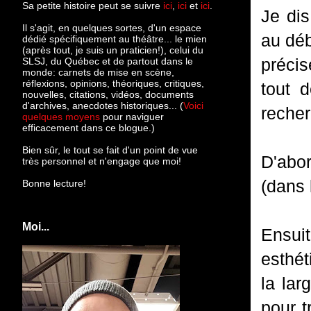
Sa petite histoire peut se suivre
ici
,
ici
et
ici
.
Je di
Il s'agit, en quelques sortes, d'un espace
au déb
dédié spécifiquement au théâtre... le mien
(après tout, je suis un praticien!), celui du
précis
SLSJ, du Québec et de partout dans le
monde: c
arnets de mise en scène,
réflexions, opinions, théoriques, critiques,
tout 
nouvelles, citations, vidéos, documents
d'archives, anecdotes historiques... (
Voici
reche
quelques moyens
pour naviguer
efficacement dans ce blogue.)
Bien sûr, le tout se fait d'un point de vue
D'abor
très personnel et n'engage que moi!
(dans 
Bonne lecture!
Moi...
Ensuit
esthét
la lar
pour t