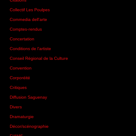
Citations
(205)
Collectif Les Poulpes
(3)
Commedia dell'arte
(8)
Comptes-rendus
(3)
Concertation
(29)
Conditions de l'artiste
(1)
Conseil Régional de la Culture
(6)
Convention
(3)
Corporéité
(5)
Critiques
(151)
Diffusion Saguenay
(4)
Divers
(161)
Dramaturgie
(9)
Décor/scénographie
(8)