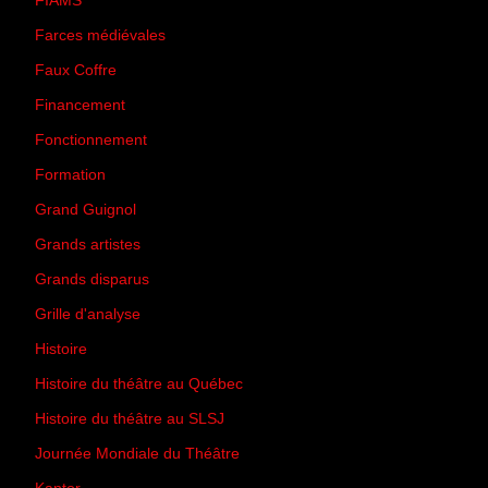
FIAMS
(3)
Farces médiévales
(19)
Faux Coffre
(24)
Financement
(3)
Fonctionnement
(42)
Formation
(27)
Grand Guignol
(20)
Grands artistes
(194)
Grands disparus
(8)
Grille d'analyse
(10)
Histoire
(167)
Histoire du théâtre au Québec
(206)
Histoire du théâtre au SLSJ
(47)
Journée Mondiale du Théâtre
(13)