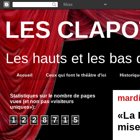
LES CLAPOT
Les hauts et les bas
Accueil
Ceux qui font le théâtre d'ici
Historiq
Statistiques sur le nombre de pages
mard
vues (et non pas «visiteurs
uniques»):
«La 
1
2
2
8
7
1
5
mise