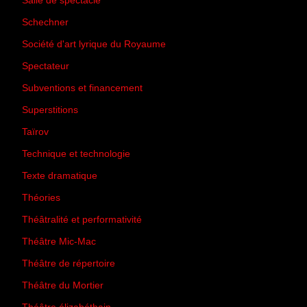
Salle de spectacle
(45)
Schechner
(7)
Société d'art lyrique du Royaume
(26)
Spectateur
(44)
Subventions et financement
(13)
Superstitions
(13)
Taïrov
(7)
Technique et technologie
(24)
Texte dramatique
(61)
Théories
(231)
Théâtralité et performativité
(30)
Théâtre Mic-Mac
(113)
Théâtre de répertoire
(6)
Théâtre du Mortier
(2)