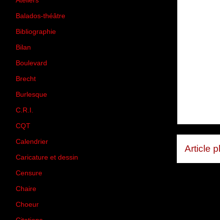
Ateliers
(33)
Balados-théâtre
(5)
Bibliographie
(73)
Bilan
(33)
Boulevard
(1)
Brecht
(4)
Burlesque
(3)
C.R.I.
(35)
CQT
(1)
Calendrier
(256)
Article 
Caricature et dessin
(14)
Censure
(50)
Chaire
(8)
Choeur
(1)