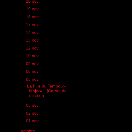
►
20 nov.
(1)
►
19 nov.
(2)
►
18 nov.
(1)
►
17 nov.
(1)
►
14 nov.
(1)
►
13 nov.
(1)
►
12 nov.
(1)
►
10 nov.
(2)
►
09 nov.
(1)
►
06 nov.
(1)
▼
05 nov.
(1)
«La Fille du Tambour-
Major»... [Carnet de
mise en ...
►
03 nov.
(1)
►
02 nov.
(1)
►
01 nov.
(1)
►
octobre
(21)