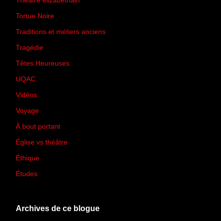
Théâtre élizabéthain
(15)
Tortue Noire
(6)
Traditions et métiers anciens
(90)
Tragédie
(7)
Têtes Heureuses
(30)
UQAC
(44)
Vidéos
(97)
Voyage
(21)
À bout portant
(13)
Église vs théâtre
(66)
Éthique
(7)
Études
(2)
Archives de ce blogue