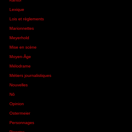
Kantor
(5)
Lexique
(42)
Lois et règlements
(7)
Marionnettes
(2)
Meyerhold
(85)
Mise en scène
(81)
Moyen-Âge
(23)
Mélodrame
(9)
Métiers journalistiques
(67)
Nouvelles
(129)
Nô
(5)
Opinion
(167)
Ostermeier
(16)
Personnages
(11)