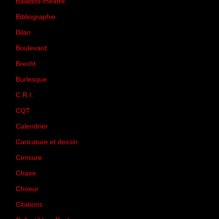
Balados-théâtre
(5)
Bibliographie
(73)
Bilan
(33)
Boulevard
(1)
Brecht
(4)
Burlesque
(3)
C.R.I.
(35)
CQT
(1)
Calendrier
(256)
Caricature et dessin
(14)
Censure
(50)
Chaire
(8)
Choeur
(1)
Citations
(205)