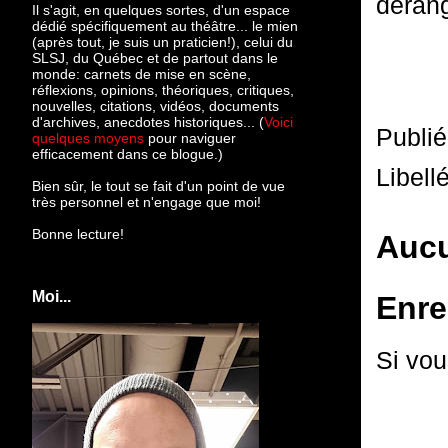
dérang
Il s'agit, en quelques sortes, d'un espace
dédié spécifiquement au théâtre... le mien
(après tout, je suis un praticien!), celui du
SLSJ, du Québec et de partout dans le
monde: c
arnets de mise en scène,
réflexions, opinions, théoriques, critiques,
nouvelles, citations, vidéos, documents
d'archives, anecdotes historiques... (
Voici
Publi
quelques moyens
pour naviguer
efficacement dans ce blogue.)
Libell
Bien sûr, le tout se fait d'un point de vue
très personnel et n'engage que moi!
Bonne lecture!
Aucu
Moi...
Enre
Si vou