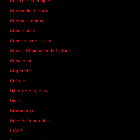
Collectif Les Poulpes
(3)
Commedia dell'arte
(8)
Comptes-rendus
(3)
Concertation
(29)
Conditions de l'artiste
(1)
Conseil Régional de la Culture
(6)
Convention
(3)
Corporéité
(5)
Critiques
(151)
Diffusion Saguenay
(4)
Divers
(161)
Dramaturgie
(9)
Décor/scénographie
(8)
FIAMS
(3)