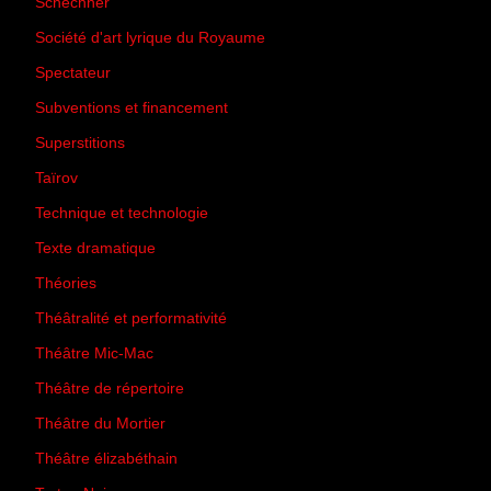
Schechner
(7)
Société d'art lyrique du Royaume
(26)
Spectateur
(44)
Subventions et financement
(13)
Superstitions
(13)
Taïrov
(7)
Technique et technologie
(24)
Texte dramatique
(61)
Théories
(231)
Théâtralité et performativité
(30)
Théâtre Mic-Mac
(113)
Théâtre de répertoire
(6)
Théâtre du Mortier
(2)
Théâtre élizabéthain
(15)