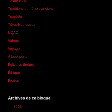
Tortue Noire
(6)
Traditions et métiers anciens
(90)
Tragédie
(7)
Têtes Heureuses
(30)
UQAC
(44)
Vidéos
(97)
Voyage
(21)
À bout portant
(13)
Église vs théâtre
(66)
Éthique
(7)
Études
(2)
Archives de ce blogue
►
2026
(12)