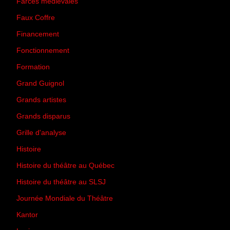
Farces médiévales
(19)
Faux Coffre
(24)
Financement
(3)
Fonctionnement
(42)
Formation
(27)
Grand Guignol
(20)
Grands artistes
(194)
Grands disparus
(8)
Grille d'analyse
(10)
Histoire
(167)
Histoire du théâtre au Québec
(206)
Histoire du théâtre au SLSJ
(47)
Journée Mondiale du Théâtre
(13)
Kantor
(5)