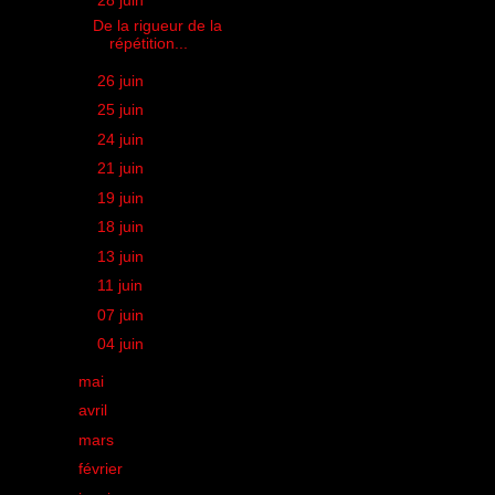
▼
28 juin
(1)
De la rigueur de la
répétition...
►
26 juin
(2)
►
25 juin
(2)
►
24 juin
(1)
►
21 juin
(1)
►
19 juin
(2)
►
18 juin
(1)
►
13 juin
(1)
►
11 juin
(1)
►
07 juin
(1)
►
04 juin
(1)
►
mai
(20)
►
avril
(8)
►
mars
(16)
►
février
(16)