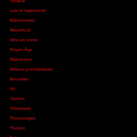
Lexique
(42)
Lois et règlements
(7)
Marionnettes
(2)
Meyerhold
(85)
Mise en scène
(81)
Moyen-Âge
(23)
Mélodrame
(9)
Métiers journalistiques
(67)
Nouvelles
(129)
Nô
(5)
Opinion
(167)
Ostermeier
(16)
Personnages
(11)
Piscator
(2)