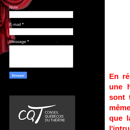
Nom
E-mail
*
Message
*
En ré
une h
sont 
même 
que l
l'intr