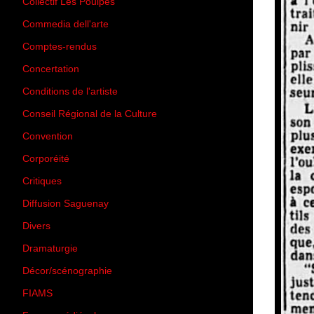
Collectif Les Poulpes
(3)
Commedia dell'arte
(8)
Comptes-rendus
(3)
Concertation
(29)
Conditions de l'artiste
(1)
Conseil Régional de la Culture
(6)
Convention
(3)
Corporéité
(5)
Critiques
(151)
Diffusion Saguenay
(4)
Divers
(161)
Dramaturgie
(9)
Décor/scénographie
(8)
FIAMS
(3)