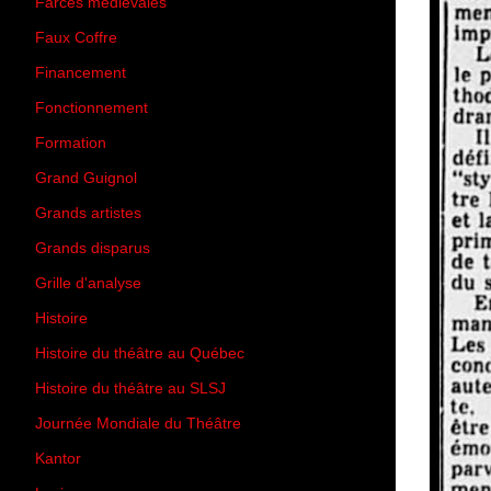
Farces médiévales
(19)
Faux Coffre
(24)
Financement
(3)
Fonctionnement
(42)
Formation
(27)
Grand Guignol
(20)
Grands artistes
(194)
Grands disparus
(8)
Grille d'analyse
(10)
Histoire
(167)
Histoire du théâtre au Québec
(206)
Histoire du théâtre au SLSJ
(47)
Journée Mondiale du Théâtre
(13)
Kantor
(5)