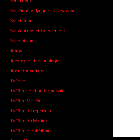
Schechner
(7)
Société d'art lyrique du Royaume
(26)
Spectateur
(44)
Subventions et financement
(13)
Superstitions
(13)
Taïrov
(7)
Technique et technologie
(24)
Texte dramatique
(61)
Théories
(231)
Théâtralité et performativité
(30)
Théâtre Mic-Mac
(113)
Théâtre de répertoire
(6)
Théâtre du Mortier
(2)
Théâtre élizabéthain
(15)