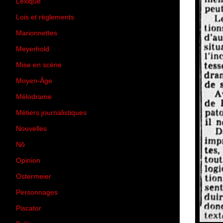
Lexique
(42)
Lois et règlements
(7)
Marionnettes
(2)
Meyerhold
(85)
Mise en scène
(81)
Moyen-Âge
(23)
Mélodrame
(9)
Métiers journalistiques
(67)
Nouvelles
(129)
Nô
(5)
Opinion
(167)
Ostermeier
(16)
Personnages
(11)
Piscator
(2)