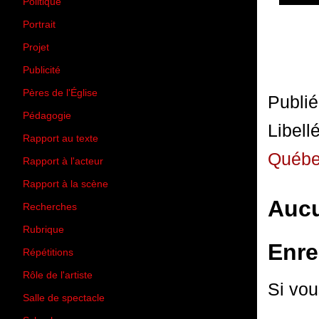
Politique
(50)
Portrait
(1)
Projet
(51)
Publicité
(2)
Pères de l'Église
(18)
Publi
Pédagogie
(1)
Libell
Rapport au texte
(65)
Québ
Rapport à l'acteur
(65)
Rapport à la scène
(75)
Aucu
Recherches
(28)
Rubrique
(43)
Enre
Répétitions
(12)
Rôle de l'artiste
(3)
Si vou
Salle de spectacle
(45)