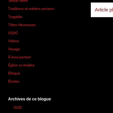
Tortue Noire
(6)
Traditions et métiers anciens
(90)
Article 
Tragédie
(7)
Têtes Heureuses
(30)
UQAC
(44)
Vidéos
(97)
Voyage
(21)
À bout portant
(13)
Église vs théâtre
(66)
Éthique
(7)
Études
(2)
Archives de ce blogue
►
2026
(12)