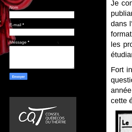
Je con
Nom
publia
dans l
E-mail
*
format
Message
*
les pr
étudia
Fort i
questi
année
cette 