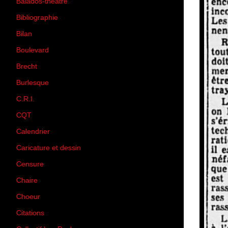
Balados-théâtre
(5)
Bibliographie
(73)
Bilan
(33)
Boulevard
(1)
Brecht
(4)
Burlesque
(3)
C.R.I.
(35)
CQT
(1)
Calendrier
(256)
Caricature et dessin
(14)
Censure
(50)
Chaire
(8)
Choeur
(1)
Citations
(205)