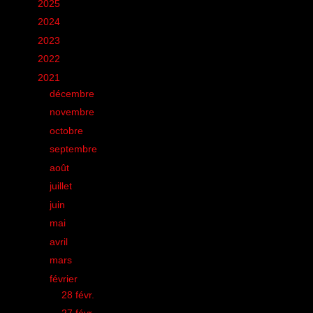
►
2025
(6)
►
2024
(60)
►
2023
(16)
►
2022
(75)
▼
2021
(149)
►
décembre
(4)
►
novembre
(2)
►
octobre
(2)
►
septembre
(6)
►
août
(16)
►
juillet
(21)
►
juin
(12)
►
mai
(24)
►
avril
(21)
►
mars
(13)
▼
février
(15)
►
28 févr.
(1)