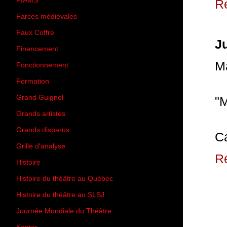
FIAMS
(3)
R
Farces médiévales
(19)
Faux Coffre
(24)
Ju
Financement
(3)
M
Fonctionnement
(42)
Formation
(27)
Grand Guignol
(20)
"M
Grands artistes
(194)
Grands disparus
(8)
Ca
Grille d'analyse
(10)
R
Histoire
(167)
Histoire du théâtre au Québec
(206)
Histoire du théâtre au SLSJ
(47)
Journée Mondiale du Théâtre
(13)