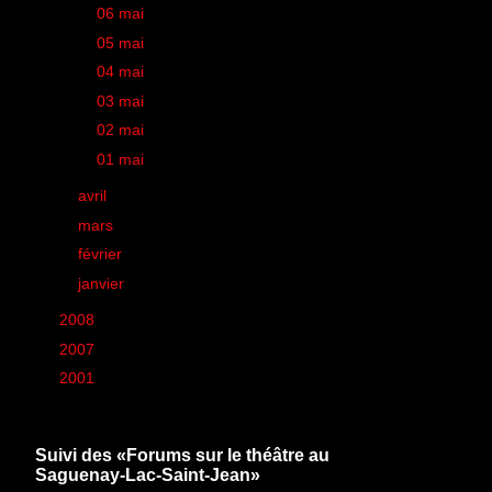
►
06 mai
(2)
►
05 mai
(1)
►
04 mai
(1)
►
03 mai
(1)
►
02 mai
(1)
►
01 mai
(2)
►
avril
(38)
►
mars
(50)
►
février
(44)
►
janvier
(26)
►
2008
(260)
►
2007
(6)
►
2001
(1)
Suivi des «Forums sur le théâtre au
Saguenay-Lac-Saint-Jean»