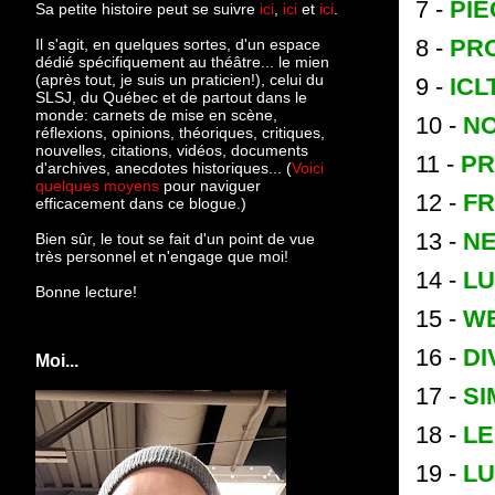
7 -
PIÈ
Sa petite histoire peut se suivre
ici
,
ici
et
ici
.
8 -
PR
Il s'agit, en quelques sortes, d'un espace
dédié spécifiquement au théâtre... le mien
(après tout, je suis un praticien!), celui du
9 -
ICL
SLSJ, du Québec et de partout dans le
monde: c
arnets de mise en scène,
10 -
NO
réflexions, opinions, théoriques, critiques,
nouvelles, citations, vidéos, documents
11 -
PR
d'archives, anecdotes historiques... (
Voici
quelques moyens
pour naviguer
12 -
FR
efficacement dans ce blogue.)
13 -
N
Bien sûr, le tout se fait d'un point de vue
très personnel et n'engage que moi!
14 -
L
Bonne lecture!
15 -
W
16 -
DI
Moi...
17 -
S
18 -
LE
19 -
LU