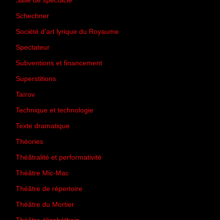
Salle de spectacle
(45)
Schechner
(7)
Société d'art lyrique du Royaume
(26)
Spectateur
(44)
Subventions et financement
(13)
Superstitions
(13)
Taïrov
(7)
Technique et technologie
(24)
Texte dramatique
(61)
Théories
(231)
Théâtralité et performativité
(30)
Théâtre Mic-Mac
(113)
Théâtre de répertoire
(6)
Théâtre du Mortier
(2)