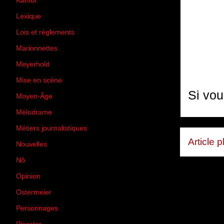
Kantor
(5)
Lexique
(42)
Lois et règlements
(7)
Marionnettes
(2)
Meyerhold
(85)
Mise en scène
(81)
Si vou
Moyen-Âge
(23)
Mélodrame
(9)
Métiers journalistiques
(67)
Article 
Nouvelles
(129)
Nô
(5)
Opinion
(167)
Ostermeier
(16)
Personnages
(11)