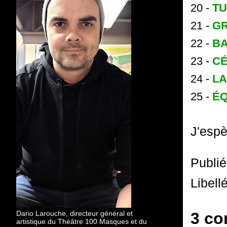
20 -
TU
21 -
G
22 -
B
23 -
C
24 -
LA
25 -
ÉQ
J'espè
Publi
Libell
Dario Larouche, directeur général et
3 co
artistique du Théâtre 100 Masques et du