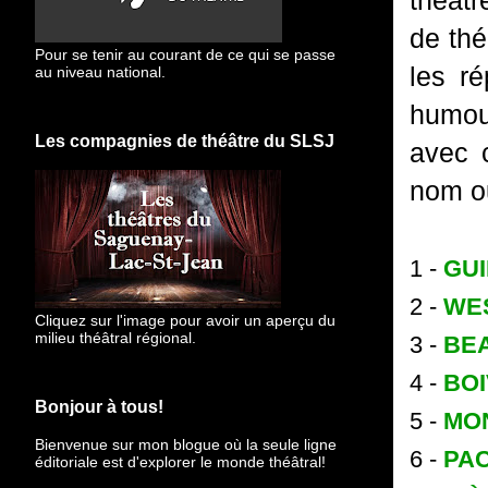
théâtr
de thé
Pour se tenir au courant de ce qui se passe
les ré
au niveau national.
humou
Les compagnies de théâtre du SLSJ
avec 
nom ou
1 -
GUI
2 -
WE
Cliquez sur l'image pour avoir un aperçu du
milieu théâtral régional.
3 -
BE
4 -
BOI
Bonjour à tous!
5 -
MO
Bienvenue sur mon blogue
où la seule ligne
6 -
PA
éditoriale est d'explorer le monde théâtral!