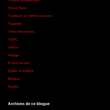
Théâtre élizabéthain
(15)
Tortue Noire
(6)
Traditions et métiers anciens
(90)
Tragédie
(7)
Têtes Heureuses
(30)
UQAC
(44)
Vidéos
(97)
Voyage
(21)
À bout portant
(13)
Église vs théâtre
(66)
Éthique
(7)
Études
(2)
Archives de ce blogue