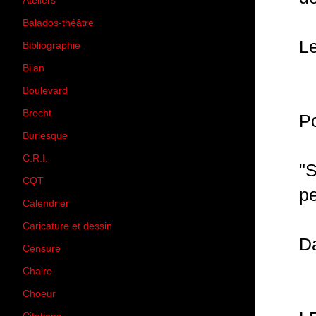
Ateliers
(33)
Balados-théâtre
(5)
Le
Bibliographie
(73)
Bilan
(33)
Boulevard
(1)
Brecht
(4)
Po
Burlesque
(3)
C.R.I.
(35)
"S
CQT
(1)
pe
Calendrier
(256)
Caricature et dessin
(14)
Da
Censure
(50)
Chaire
(8)
Choeur
(1)