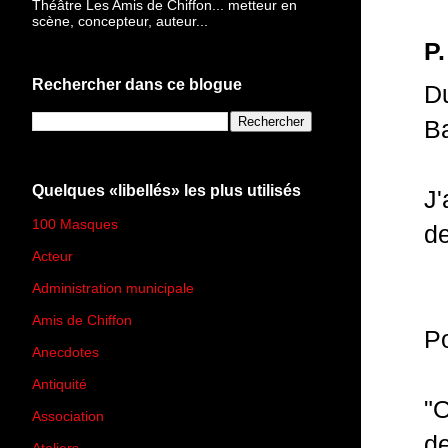
Théâtre Les Amis de Chiffon... metteur en
scène, concepteur, auteur...
P.
Rechercher dans ce blogue
Du
Ba
Quelques «libellés» les plus utilisés
J'
100 Masques
(273)
de
Acteur
(45)
Administration municipale
(13)
Amis de Chiffon
(4)
Po
Anecdotes
(83)
Antiquité
(25)
"
Association
(2)
de