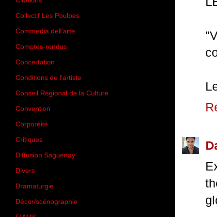
L
Citations
(205)
Collectif Les Poulpes
(3)
Commedia dell'arte
(8)
"
Comptes-rendus
(3)
co
Concertation
(29)
Conditions de l'artiste
(1)
Le
Conseil Régional de la Culture
(6)
R
Convention
(3)
Corporéité
(5)
Critiques
(151)
D
Diffusion Saguenay
(4)
Ex
Divers
(161)
th
Dramaturgie
(9)
gl
Décor/scénographie
(8)