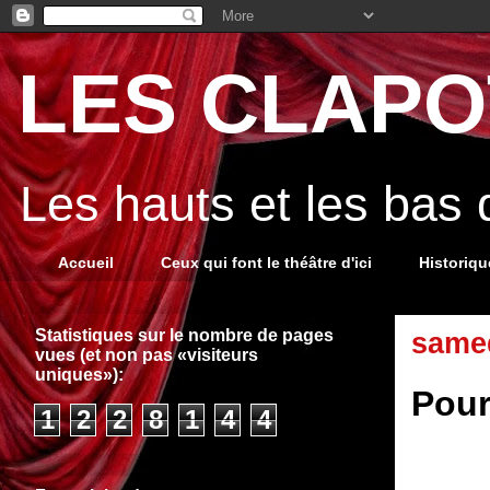
LES CLAPOT
Les hauts et les bas
Accueil
Ceux qui font le théâtre d'ici
Historiq
Statistiques sur le nombre de pages
samed
vues (et non pas «visiteurs
uniques»):
Pour
1
2
2
8
1
4
4