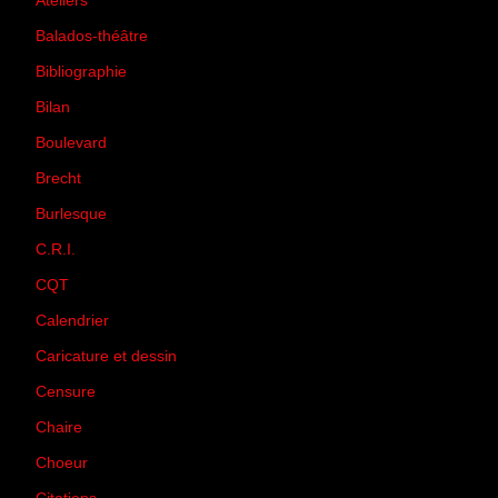
Ateliers
(33)
Balados-théâtre
(5)
Bibliographie
(73)
Bilan
(33)
Boulevard
(1)
Brecht
(4)
Burlesque
(3)
C.R.I.
(35)
CQT
(1)
Calendrier
(256)
Caricature et dessin
(14)
Censure
(50)
Chaire
(8)
Choeur
(1)