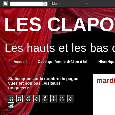
LES CLAPOT
Les hauts et les bas
Accueil
Ceux qui font le théâtre d'ici
Historiq
Statistiques sur le nombre de pages
mardi
vues (et non pas «visiteurs
uniques»):
u
n
d
e
f
i
n
e
d