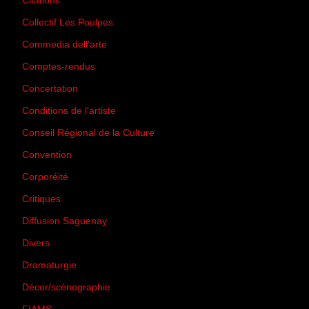
Citations
(205)
Collectif Les Poulpes
(3)
Commedia dell'arte
(8)
Comptes-rendus
(3)
Concertation
(29)
Conditions de l'artiste
(1)
Conseil Régional de la Culture
(6)
Convention
(3)
Corporéité
(5)
Critiques
(151)
Diffusion Saguenay
(4)
Divers
(161)
Dramaturgie
(9)
Décor/scénographie
(8)