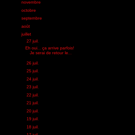
►
novembre
(39)
►
octobre
(39)
►
septembre
(43)
►
août
(23)
▼
juillet
(30)
▼
27 juil.
(1)
Eh oui... ça arrive parfois!
Je serai de retour le...
►
26 juil.
(1)
►
25 juil.
(2)
►
24 juil.
(1)
►
23 juil.
(1)
►
22 juil.
(1)
►
21 juil.
(3)
►
20 juil.
(1)
►
19 juil.
(1)
►
18 juil.
(1)
►
17 juil.
(1)