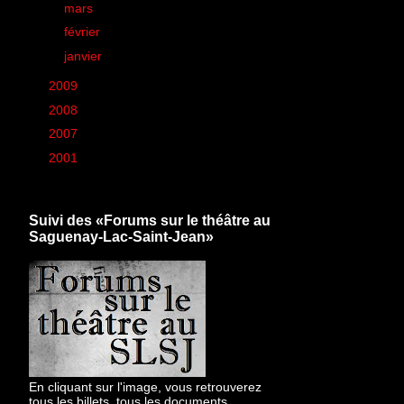
►
mars
(39)
►
février
(38)
►
janvier
(36)
►
2009
(426)
►
2008
(260)
►
2007
(6)
►
2001
(1)
Suivi des «Forums sur le théâtre au
Saguenay-Lac-Saint-Jean»
En cliquant sur l'image, vous retrouverez
tous les billets, tous les documents