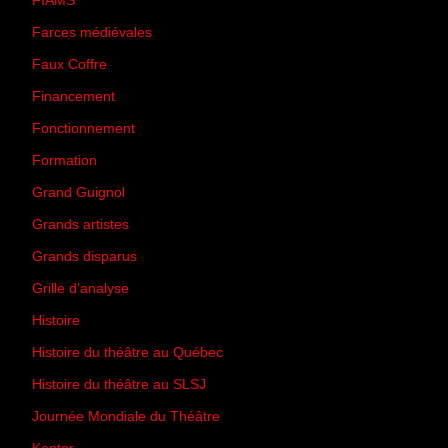
FIAMS
(3)
Farces médiévales
(19)
Faux Coffre
(24)
Financement
(3)
Fonctionnement
(42)
Formation
(27)
Grand Guignol
(20)
Grands artistes
(194)
Grands disparus
(8)
Grille d'analyse
(10)
Histoire
(167)
Histoire du théâtre au Québec
(206)
Histoire du théâtre au SLSJ
(47)
Journée Mondiale du Théâtre
(13)