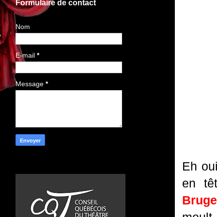
Formulaire de contact
Nom
E-mail
*
Message
*
Eh oui
en tê
Bruge