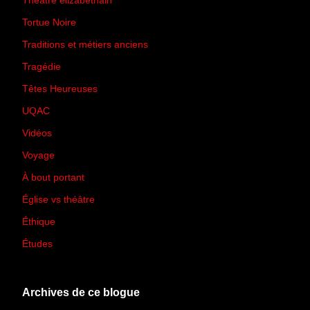
Théâtre élizabéthain
(15)
Tortue Noire
(6)
Traditions et métiers anciens
(90)
Tragédie
(7)
Têtes Heureuses
(30)
UQAC
(44)
Vidéos
(97)
Voyage
(21)
À bout portant
(13)
Église vs théâtre
(66)
Éthique
(7)
Études
(2)
Archives de ce blogue