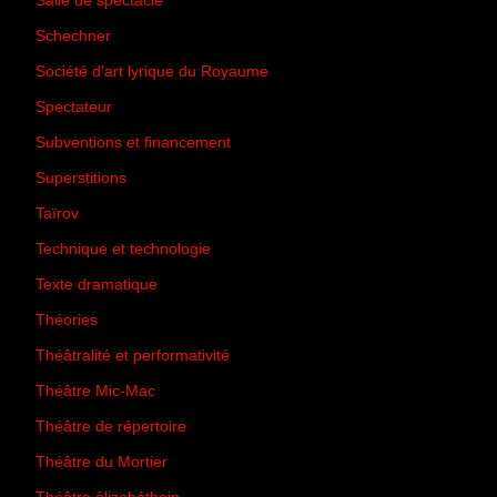
Salle de spectacle
(45)
Schechner
(7)
Société d'art lyrique du Royaume
(26)
Spectateur
(44)
Subventions et financement
(13)
Superstitions
(13)
Taïrov
(7)
Technique et technologie
(24)
Texte dramatique
(61)
Théories
(231)
Théâtralité et performativité
(30)
Théâtre Mic-Mac
(113)
Théâtre de répertoire
(6)
Théâtre du Mortier
(2)