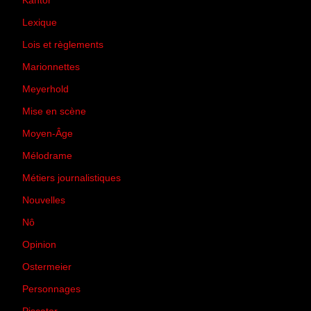
Kantor
(5)
Lexique
(42)
Lois et règlements
(7)
Marionnettes
(2)
Meyerhold
(85)
Mise en scène
(81)
Moyen-Âge
(23)
Mélodrame
(9)
Métiers journalistiques
(67)
Nouvelles
(129)
Nô
(5)
Opinion
(167)
Ostermeier
(16)
Personnages
(11)