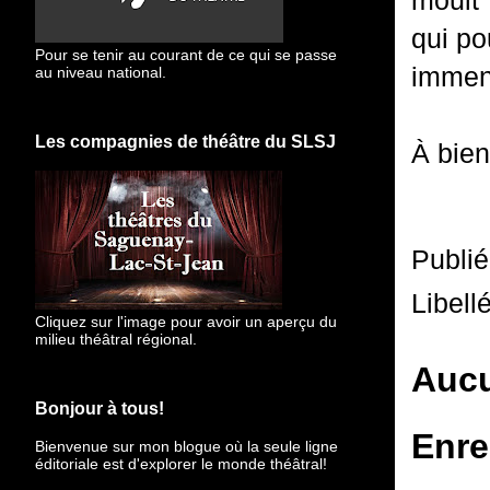
moult 
qui po
Pour se tenir au courant de ce qui se passe
immens
au niveau national.
Les compagnies de théâtre du SLSJ
À bien
Publi
Libell
Cliquez sur l'image pour avoir un aperçu du
milieu théâtral régional.
Aucu
Bonjour à tous!
Enre
Bienvenue sur mon blogue
où la seule ligne
éditoriale est d'explorer le monde théâtral!