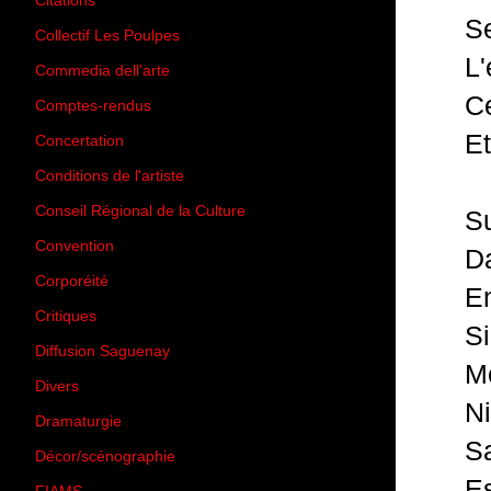
Citations
(205)
Se
Collectif Les Poulpes
(3)
L'
Commedia dell'arte
(8)
Ce
Comptes-rendus
(3)
Et
Concertation
(29)
Conditions de l'artiste
(1)
Conseil Régional de la Culture
(6)
Su
Convention
(3)
Da
Corporéité
(5)
En
Critiques
(151)
Si
Diffusion Saguenay
(4)
Mo
Divers
(161)
Ni
Dramaturgie
(9)
Sa
Décor/scénographie
(8)
Es