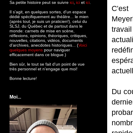
Sa petite histoire peut se suivre
ici
,
ici
et
ici
.
C'est
Il s'agit, en quelques sortes, d'un espace
dédié spécifiquement au théâtre... le mien
Meyerh
(après tout, je suis un praticien!), celui du
SLSJ, du Québec et de partout dans le
travai
monde: c
arnets de mise en scène,
réflexions, opinions, théoriques, critiques,
actual
nouvelles, citations, vidéos, documents
d'archives, anecdotes historiques... (
Voici
redéfi
quelques moyens
pour naviguer
efficacement dans ce blogue.)
espéra
Bien sûr, le tout se fait d'un point de vue
très personnel et n'engage que moi!
actuel
Bonne lecture!
Du cou
Moi...
dernie
proba
nombre