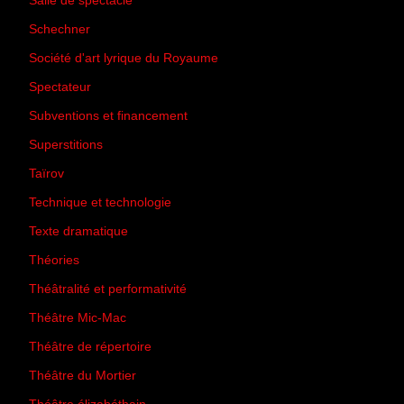
Salle de spectacle
(45)
Schechner
(7)
Société d'art lyrique du Royaume
(26)
Spectateur
(44)
Subventions et financement
(13)
Superstitions
(13)
Taïrov
(7)
Technique et technologie
(24)
Texte dramatique
(61)
Théories
(231)
Théâtralité et performativité
(30)
Théâtre Mic-Mac
(113)
Théâtre de répertoire
(6)
Théâtre du Mortier
(2)