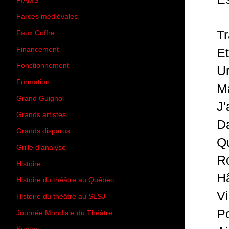
FIAMS
(3)
Farces médiévales
(19)
Tr
Faux Coffre
(24)
Financement
(3)
Et
Fonctionnement
(42)
Un
Formation
(27)
Ma
Grand Guignol
(20)
J'
Grands artistes
(194)
Da
Grands disparus
(8)
Qu
Grille d'analyse
(10)
Ro
Histoire
(167)
Hâ
Histoire du théâtre au Québec
(206)
Vi
Histoire du théâtre au SLSJ
(47)
Po
Journée Mondiale du Théâtre
(13)