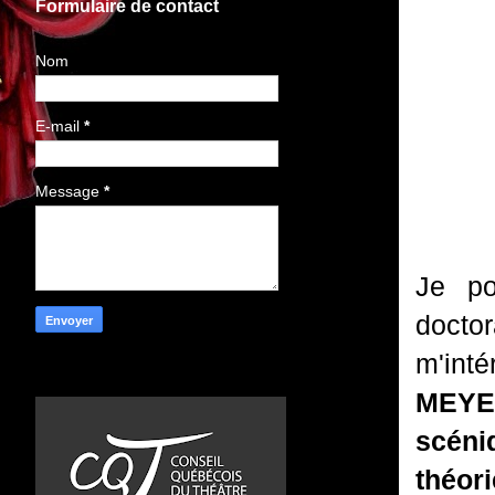
Formulaire de contact
Nom
E-mail
*
Message
*
Je po
docto
m'in
MEYER
scéni
théor