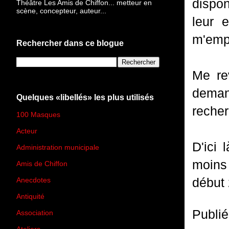
dispon
Théâtre Les Amis de Chiffon... metteur en
scène, concepteur, auteur...
leur 
m'empê
Rechercher dans ce blogue
Me re
deman
Quelques «libellés» les plus utilisés
reche
100 Masques
(273)
Acteur
(45)
D'ici 
Administration municipale
(13)
moins 
Amis de Chiffon
(4)
début 
Anecdotes
(83)
Antiquité
(25)
Publi
Association
(2)