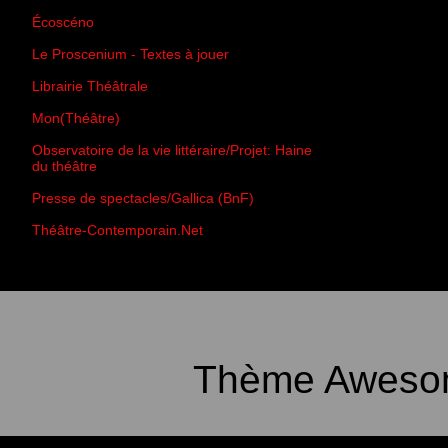
Écoscéno
Le Proscenium - Textes à jouer
Librairie Théâtrale
Mon(Théâtre)
Observatoire de la vie littéraire/Projet: Haine
du théâtre
Presse de spectacles/Gallica (BnF)
Théâtre-Contemporain.Net
Thème Awesom