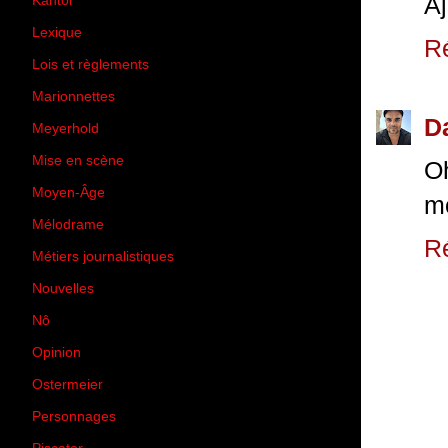
Aj
Kantor
(5)
Lexique
(42)
R
Lois et règlements
(7)
Marionnettes
(2)
D
Meyerhold
(85)
Mise en scène
(81)
Oh
Moyen-Âge
(23)
mo
Mélodrame
(9)
R
Métiers journalistiques
(67)
Nouvelles
(129)
Nô
(5)
Opinion
(167)
Ostermeier
(16)
Personnages
(11)