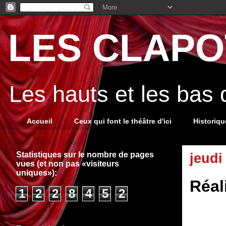
LES CLAPOT
Les hauts et les bas
Accueil
Ceux qui font le théâtre d'ici
Historiq
Statistiques sur le nombre de pages
jeudi
vues (et non pas «visiteurs
uniques»):
Réal
1
2
2
8
4
5
2