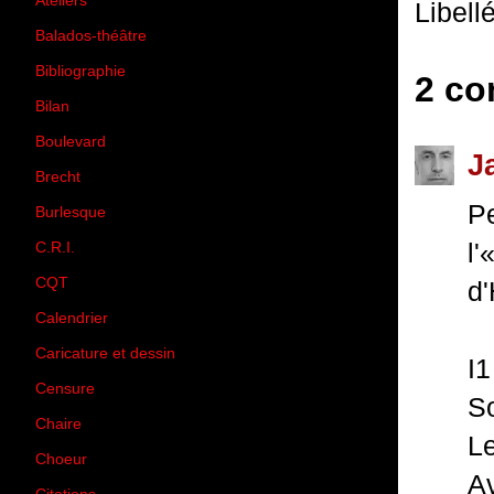
Ateliers
(33)
Libell
Balados-théâtre
(5)
Bibliographie
(73)
2 co
Bilan
(33)
Boulevard
(1)
J
Brecht
(4)
Pe
Burlesque
(3)
l'
C.R.I.
(35)
CQT
(1)
d'
Calendrier
(256)
Caricature et dessin
(14)
I1
Censure
(50)
So
Chaire
(8)
Le
Choeur
(1)
Av