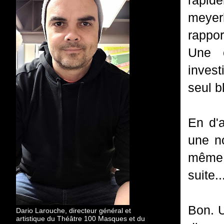
rapide
meyer
rappor
Une 
invest
seul b
En d'a
une no
même 
suite..
Bon. U
Dario Larouche, directeur général et
artistique du Théâtre 100 Masques et du