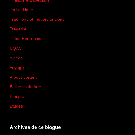
Théâtre élizabéthain
(15)
Tortue Noire
(6)
Traditions et métiers anciens
(90)
Tragédie
(7)
Têtes Heureuses
(30)
UQAC
(44)
Vidéos
(97)
Voyage
(21)
À bout portant
(13)
Église vs théâtre
(66)
Éthique
(7)
Études
(2)
Archives de ce blogue