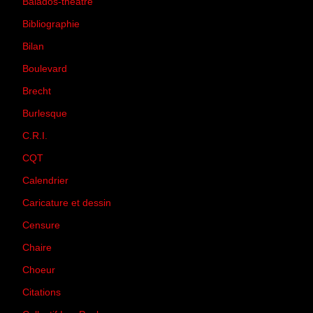
Balados-théâtre
(5)
Bibliographie
(73)
Bilan
(33)
Boulevard
(1)
Brecht
(4)
Burlesque
(3)
C.R.I.
(35)
CQT
(1)
Calendrier
(256)
Caricature et dessin
(14)
Censure
(50)
Chaire
(8)
Choeur
(1)
Citations
(205)