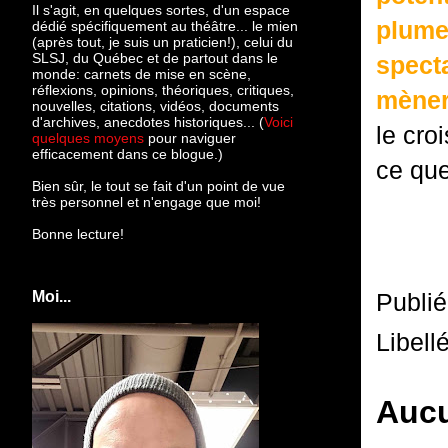
Il s'agit, en quelques sortes, d'un espace
plume
dédié spécifiquement au théâtre... le mien
(après tout, je suis un praticien!), celui du
SLSJ, du Québec et de partout dans le
spect
monde: c
arnets de mise en scène,
réflexions, opinions, théoriques, critiques,
mèner
nouvelles, citations, vidéos, documents
d'archives, anecdotes historiques... (
Voici
le cro
quelques moyens
pour naviguer
efficacement dans ce blogue.)
ce que
Bien sûr, le tout se fait d'un point de vue
très personnel et n'engage que moi!
Bonne lecture!
Moi...
Publi
Libell
Aucu