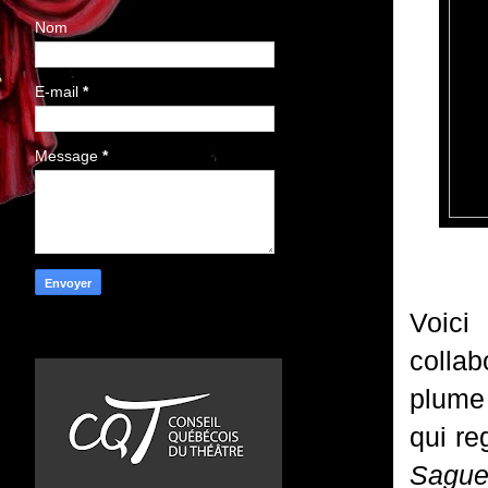
Nom
E-mail
*
Message
*
Voic
collab
plume 
qui re
Sague