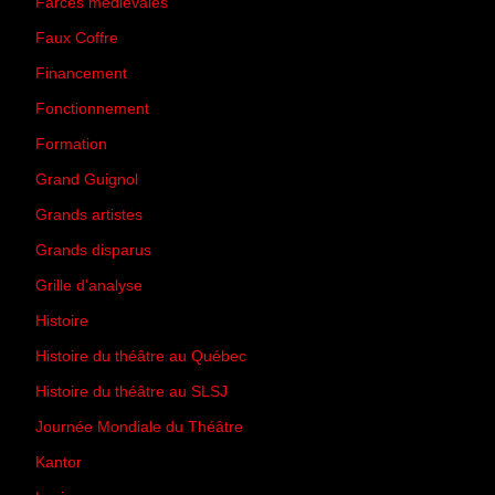
Farces médiévales
(19)
Faux Coffre
(24)
Financement
(3)
Fonctionnement
(42)
Formation
(27)
Grand Guignol
(20)
Grands artistes
(194)
Grands disparus
(8)
Grille d'analyse
(10)
Histoire
(167)
Histoire du théâtre au Québec
(206)
Histoire du théâtre au SLSJ
(47)
Journée Mondiale du Théâtre
(13)
Kantor
(5)