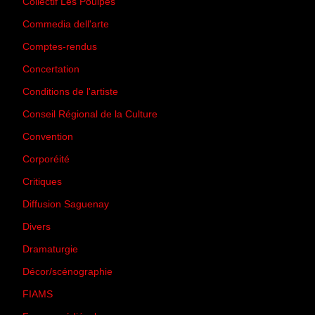
Collectif Les Poulpes
(3)
Commedia dell'arte
(8)
Comptes-rendus
(3)
Concertation
(29)
Conditions de l'artiste
(1)
Conseil Régional de la Culture
(6)
Convention
(3)
Corporéité
(5)
Critiques
(151)
Diffusion Saguenay
(4)
Divers
(161)
Dramaturgie
(9)
Décor/scénographie
(8)
FIAMS
(3)