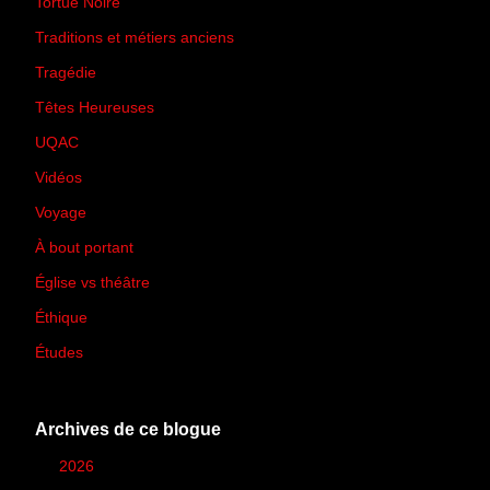
Tortue Noire
(6)
Traditions et métiers anciens
(90)
Tragédie
(7)
Têtes Heureuses
(30)
UQAC
(44)
Vidéos
(97)
Voyage
(21)
À bout portant
(13)
Église vs théâtre
(66)
Éthique
(7)
Études
(2)
Archives de ce blogue
►
2026
(12)