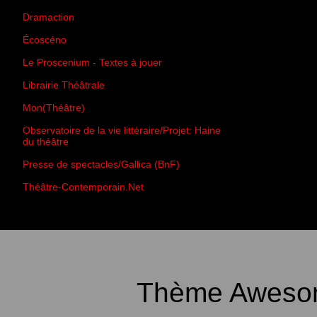
Dramaction
Écoscéno
Le Proscenium - Textes à jouer
Librairie Théâtrale
Mon(Théâtre)
Observatoire de la vie littéraire/Projet: Haine
du théâtre
Presse de spectacles/Gallica (BnF)
Théâtre-Contemporain.Net
Thème Awesom