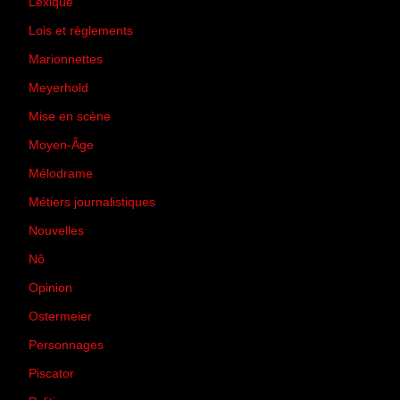
Lexique
(42)
Lois et règlements
(7)
Marionnettes
(2)
Meyerhold
(85)
Mise en scène
(81)
Moyen-Âge
(23)
Mélodrame
(9)
Métiers journalistiques
(67)
Nouvelles
(129)
Nô
(5)
Opinion
(167)
Ostermeier
(16)
Personnages
(11)
Piscator
(2)