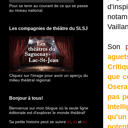
d'ins
Pour se tenir au courant de ce qui se passe
au niveau national.
notam
Vailla
Les compagnies de théâtre du SLSJ
Son
aguet
Critiq
que ce
Cliquez sur l'image pour avoir un aperçu du
milieu théâtral régional.
Osera-
pas p
Bonjour à tous!
intel
Bienvenue sur mon blogue
où la seule ligne
éditoriale est d'explorer le monde théâtral!
qu’un
Sa petite histoire peut se suivre
ici
,
ici
et
ici
.
pote