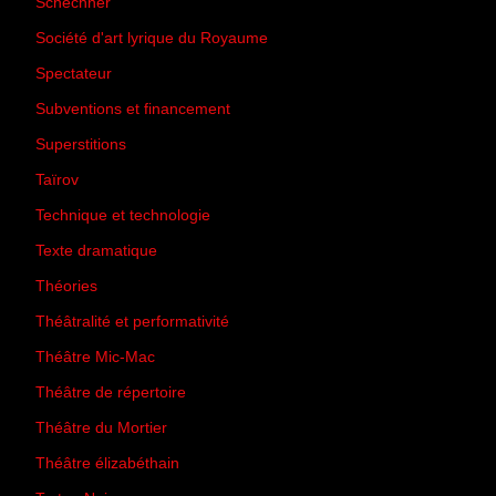
Schechner
(7)
Société d'art lyrique du Royaume
(26)
Spectateur
(44)
Subventions et financement
(13)
Superstitions
(13)
Taïrov
(7)
Technique et technologie
(24)
Texte dramatique
(61)
Théories
(231)
Théâtralité et performativité
(30)
Théâtre Mic-Mac
(113)
Théâtre de répertoire
(6)
Théâtre du Mortier
(2)
Théâtre élizabéthain
(15)